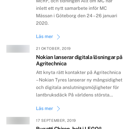
McRF, och tidningen Allt om MC har
inlett ett nytt samarbete inför MC
Mässan i Göteborg den 24 – 26 januari
2020.
Läs mer
21 OKTOBER, 2019
Nokian lanserar digitala lösningar på
Agritechnica
Att knyta rätt kontakter på Agritechnica
– Nokian Tyres lanserar ny mångsidighet
och digitala anslutningsmöjligheter för
lantbruksdäck På världens största…
Läs mer
17 SEPTEMBER, 2019
Bugatti Chiron, helt i LEGO®