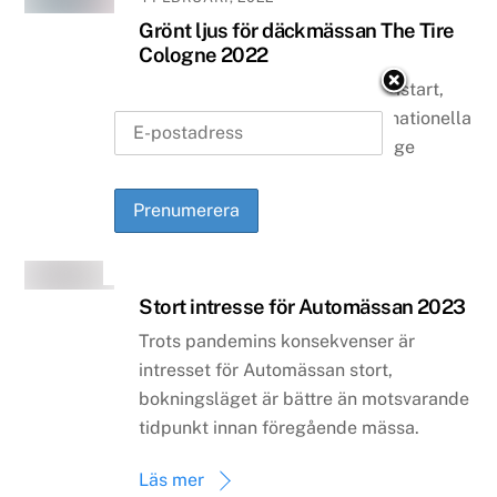
Grönt ljus för däckmässan The Tire
Cologne 2022
The Tire Cologne är redo för omstart,
däckbranschens ledande internationella
däckmässa är tillbaka och ska ge
stimulans till sektorn.
Läs mer
19 JANUARI, 2022
Stort intresse för Automässan 2023
Trots pandemins konsekvenser är
intresset för Automässan stort,
bokningsläget är bättre än motsvarande
tidpunkt innan föregående mässa.
Läs mer