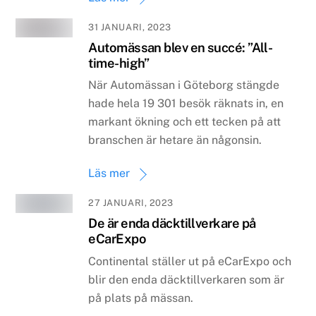
31 JANUARI, 2023
Automässan blev en succé: ”All-
time-high”
När Automässan i Göteborg stängde
hade hela 19 301 besök räknats in, en
markant ökning och ett tecken på att
branschen är hetare än någonsin.
Läs mer
27 JANUARI, 2023
De är enda däcktillverkare på
eCarExpo
Continental ställer ut på eCarExpo och
blir den enda däcktillverkaren som är
på plats på mässan.