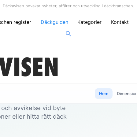
Däckavisen bevakar nyheter, affärer och utveckling i däckbranschen.
chen register
Däckguiden
Kategorier
Kontakt
Sök
efter:
Hem
Dimensio
och avvikelse vid byte
er eller hitta rätt däck