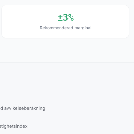
±3%
Rekommenderad marginal
 avvikelseberäkning
stighetsindex