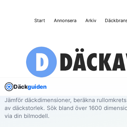
Skip
to
content
Start
Annonsera
Arkiv
Däckbrans
Däck
guiden
Jämför däckdimensioner, beräkna rullomkrets 
av däckstorlek. Sök bland över
1600
dimension
via din bilmodell.