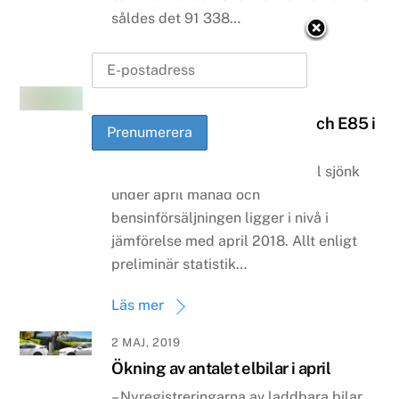
såldes det 91 338…
Läs mer
21 MAJ, 2019
Lägre försäljning av diesel och E85 i
april
Försäljningen av E85 och diesel sjönk
under april månad och
bensinförsäljningen ligger i nivå i
jämförelse med april 2018. Allt enligt
preliminär statistik…
Läs mer
2 MAJ, 2019
Ökning av antalet elbilar i april
– Nyregistreringarna av laddbara bilar,