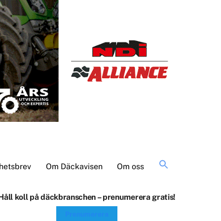
Sök
hetsbrev
Om Däckavisen
Om oss
efter:
Håll koll på däckbranschen – prenumerera gratis!
Prenumerera