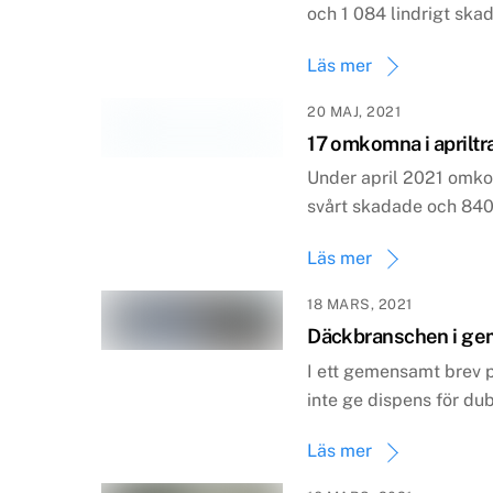
och 1 084 lindrigt skad
Läs mer
20 MAJ, 2021
17 omkomna i apriltr
Under april 2021 omko
svårt skadade och 840 
Läs mer
18 MARS, 2021
Däckbranschen i ge
I ett gemensamt brev 
inte ge dispens för du
Läs mer