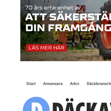
Skip
to
content
Start
Annonsera
Arkiv
Däckbransche