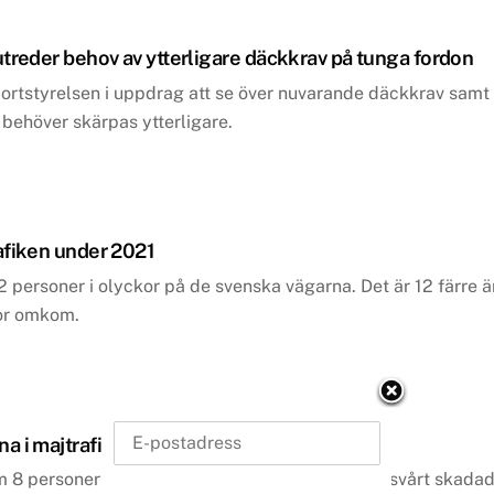
treder behov av ytterligare däckkrav på tunga fordon
ortstyrelsen i uppdrag att se över nuvarande däckkrav samt
 behöver skärpas ytterligare.
afiken under 2021
personer i olyckor på de svenska vägarna. Det är 12 färre ä
or omkom.
a i majtrafiken på väg
8 personer och 1 220 personer skadades (136 svårt skada