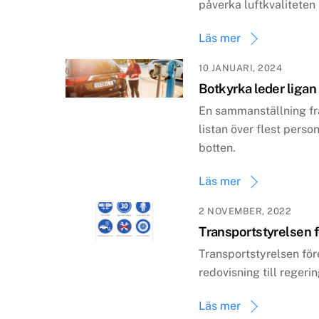
påverka luftkvaliteten 
Läs mer
10 JANUARI, 2024
Botkyrka leder ligan
En sammanställning fr
listan över flest perso
botten.
Läs mer
2 NOVEMBER, 2022
Transportstyrelsen f
Transportstyrelsen före
redovisning till regeri
Läs mer