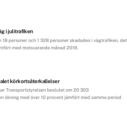
 i julitrafiken
18 personer och 1 328 personer skadades i vägtrafiken, det
mfört med motsvarande månad 2019.
talet körkortsåterkallelser
har Transportstyrelsen beslutat om 20 303
, en ökning med över 10 procent jämfört med samma period