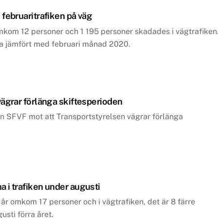
februaritrafiken på väg
mkom 12 personer och 1 195 personer skadades i vägtrafiken
a jämfört med februari månad 2020.
ägrar förlänga skiftesperioden
rån SFVF mot att Transportstyrelsen vägrar förlänga
 i trafiken under augusti
år omkom 17 personer och i vägtrafiken, det är 8 färre
sti förra året.