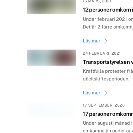
16 MARS, 2021
12 personer omkom i 
Under februari 2021 o
Det är 2 färre omkomn
Läs mer
24 FEBRUARI, 2021
Transportstyrelsen v
Kraftfulla protester f
däckskiftesperioden.
Läs mer
17 SEPTEMBER, 2020
17 personer omkomna
Under augusti månad i 
omkomna än under augu