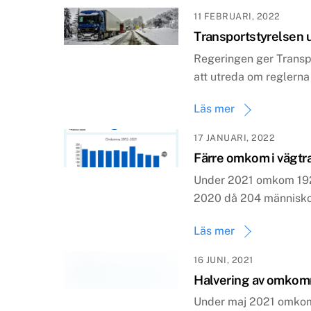
11 FEBRUARI, 2022
Transportstyrelsen u
Regeringen ger Transp
att utreda om reglerna
Läs mer
17 JANUARI, 2022
Färre omkom i vägtr
Under 2021 omkom 192 
2020 då 204 människ
Läs mer
16 JUNI, 2021
Halvering av omkomn
Under maj 2021 omkom 