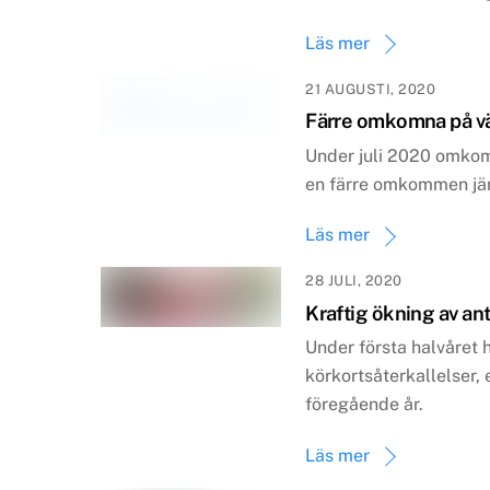
Läs mer
21 AUGUSTI, 2020
Färre omkomna på väg
Under juli 2020 omkom 
en färre omkommen jä
Läs mer
28 JULI, 2020
Kraftig ökning av an
Under första halvåret 
körkortsåterkallelser
föregående år.
Läs mer