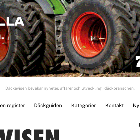
Däckavisen bevakar nyheter, affärer och utveckling i däckbranschen.
n register
Däckguiden
Kategorier
Kontakt
Ny