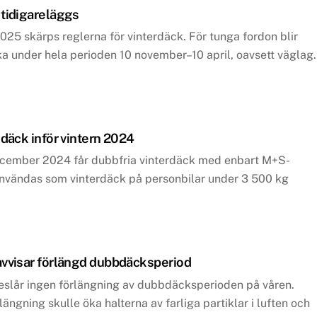
 tidigareläggs
25 skärps reglerna för vinterdäck. För tunga fordon blir
ka under hela perioden 10 november–10 april, oavsett väglag.
 däck inför vintern 2024
cember 2024 får dubbfria vinterdäck med enbart M+S-
användas som vinterdäck på personbilar under 3 500 kg
avvisar förlängd dubbdäcksperiod
reslår ingen förlängning av dubbdäcksperioden på våren.
rlängning skulle öka halterna av farliga partiklar i luften och