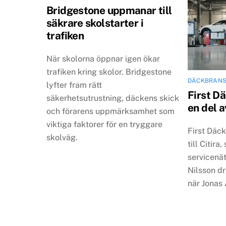
Bridgestone uppmanar till
säkrare skolstarter i
trafiken
När skolorna öppnar igen ökar
trafiken kring skolor. Bridgestone
DÄCKBRAN
lyfter fram rätt
First D
säkerhetsutrustning, däckens skick
en del a
och förarens uppmärksamhet som
viktiga faktorer för en tryggare
First Däc
skolväg.
till Citira
servicenät
Nilsson d
när Jonas 