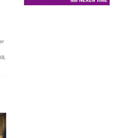
er
18,