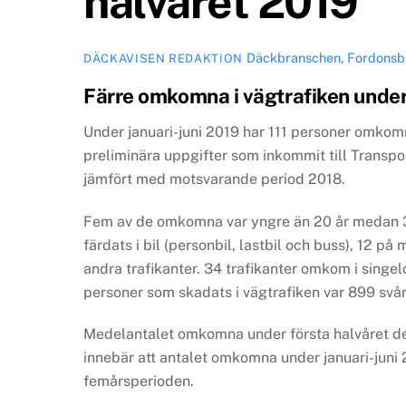
halvåret 2019
Däckbranschen
,
Fordonsb
DÄCKAVISEN REDAKTION
Färre omkomna i vägtrafiken under
Under januari-juni 2019 har 111 personer omkomm
preliminära uppgifter som inkommit till Transpor
jämfört med motsvarande period 2018.
Fem av de omkomna var yngre än 20 år medan 3
färdats i bil (personbil, lastbil och buss), 12 p
andra trafikanter. 34 trafikanter omkom i singe
personer som skadats i vägtrafiken var 899 svå
Medelantalet omkomna under första halvåret de
innebär att antalet omkomna under januari-juni 
femårsperioden.