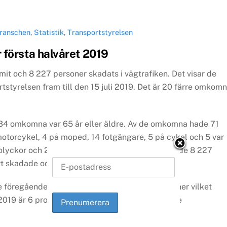
ranschen
,
Statistik
,
Transportstyrelsen
 första halvåret 2019
it och 8 227 personer skadats i vägtrafiken. Det visar de
tstyrelsen fram till den 15 juli 2019. Det är 20 färre omkom
4 omkomna var 65 år eller äldre. Av de omkomna hade 71
å motorcykel, 4 på moped, 14 fotgängare, 5 på cykel och 5 var
lolyckor och 25 förolyckades i mötesolyckor. Av de 8 227
rt skadade och 7 328 var lindrigt skadade.
 föregående fem åren 2014-2018 var 119 personer vilket
2019 är 6 procent lägre jämfört med den tidigare