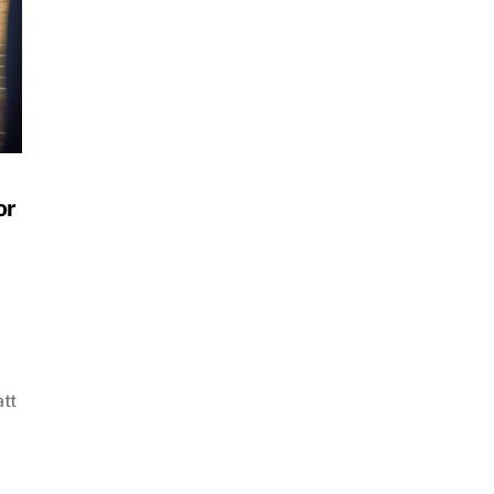
or
e
att