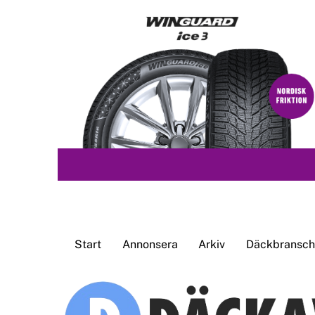
Skip
to
content
Start
Annonsera
Arkiv
Däckbransche