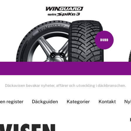
Däckavisen bevakar nyheter, affärer och utveckling i däckbranschen.
n register
Däckguiden
Kategorier
Kontakt
Ny