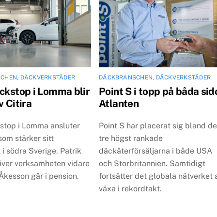
SCHEN
,
DÄCKVERKSTÄDER
DÄCKBRANSCHEN
,
DÄCKVERKSTÄDER
äckstop i Lomma blir
Point S i topp på båda sid
v Citira
Atlanten
kstop i Lomma ansluter
Point S har placerat sig bland d
, som stärker sitt
tre högst rankade
 i södra Sverige. Patrik
däckåterförsäljarna i både USA
river verksamheten vidare
och Storbritannien. Samtidigt
Åkesson går i pension.
fortsätter det globala nätverket 
växa i rekordtakt.