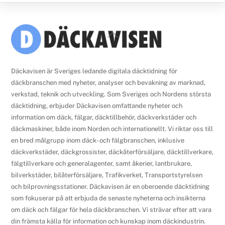
Back
To
Top
Däckavisen är Sveriges ledande digitala däcktidning för
däckbranschen med nyheter, analyser och bevakning av marknad,
verkstad, teknik och utveckling. Som Sveriges och Nordens största
däcktidning, erbjuder Däckavisen omfattande nyheter och
information om däck, fälgar, däcktillbehör, däckverkstäder och
däckmaskiner, både inom Norden och internationellt. Vi riktar oss till
en bred målgrupp inom däck- och fälgbranschen, inklusive
däckverkstäder, däckgrossister, däckåterförsäljare, däcktillverkare,
fälgtillverkare och generalagenter, samt åkerier, lantbrukare,
bilverkstäder, bilåterförsäljare, Trafikverket, Transportstyrelsen
och bilprovningsstationer. Däckavisen är en oberoende däcktidning
som fokuserar på att erbjuda de senaste nyheterna och insikterna
om däck och fälgar för hela däckbranschen. Vi strävar efter att vara
din främsta källa för information och kunskap inom däckindustrin.