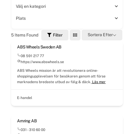
Välj en kategori
Plats
Sortera Efter
5
Items Found
Filter
ABS Wheels Sweden AB
08 591 217 77
https://www.abswheels.se
ABS Wheels mission är att revolutionera online-
shoppingupplevelsen för besökaren genom att förse
marknadens bredaste utbud av fälg & däck.
Läs mer
E-handel
Amring AB
031 - 310 60 00