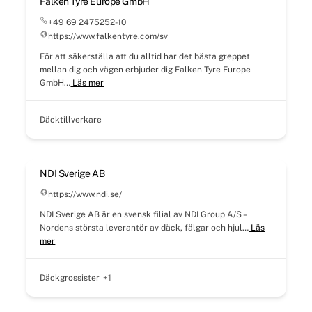
Falken Tyre Europe GmbH
+49 69 2475252-10
https://www.falkentyre.com/sv
För att säkerställa att du alltid har det bästa greppet
mellan dig och vägen erbjuder dig Falken Tyre Europe
GmbH…
Läs mer
Däcktillverkare
NDI Sverige AB
https://www.ndi.se/
NDI Sverige AB är en svensk filial av NDI Group A/S –
Nordens största leverantör av däck, fälgar och hjul…
Läs
mer
Däckgrossister
+1