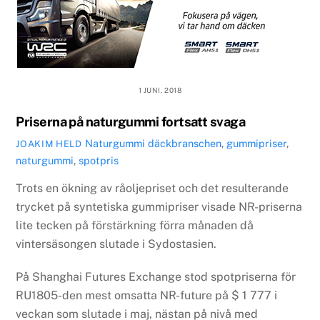
1 JUNI, 2018
Priserna på naturgummi fortsatt svaga
Naturgummi
däckbranschen
,
gummipriser
,
JOAKIM HELD
naturgummi
,
spotpris
Trots en ökning av råoljepriset och det resulterande
trycket på syntetiska gummipriser visade NR-priserna
lite tecken på förstärkning förra månaden då
vintersäsongen slutade i Sydostasien.
På Shanghai Futures Exchange stod spotpriserna för
RU1805-den mest omsatta NR-future på $ 1 777 i
veckan som slutade i maj, nästan på nivå med