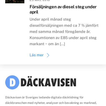
Försäljningen av diesel steg under
april
Under april månad steg
dieselförsäljningen med ca 7 % jämfört
med samma månad föregående år.
Konsumtionen av E85 under april steg
markant − om än […]
Läs mer
Back
To
Top
Däckavisen är Sveriges ledande digitala däcktidning för
däckbranschen med nyheter, analyser och bevakning av marknad,