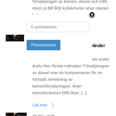
försäljningen av bensin, diesel och E85
med ca 68 900 kubikmeter eller nästan
[…]
Läs mer
18 JUNI, 2018
Försäljningen av drivmedel vänder
upp igen
Försäljningen av drivmedel ökade under
årets fem första månader. Försäljningen
av diesel mer än kompenserar för en
fortsatt minskning av
bensinförsäljningen. Även
etanolbränslet E85 ökar. […]
Läs mer
25 MAJ, 2018