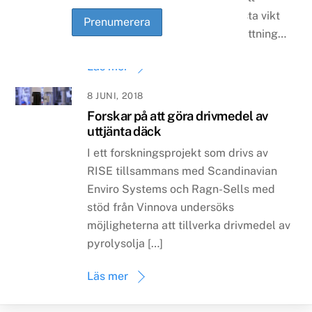
miljöperspektiv är det av yttersta vikt
att hitta en väl fungerande ersättning…
Läs mer
8 JUNI, 2018
Forskar på att göra drivmedel av
uttjänta däck
I ett forskningsprojekt som drivs av
RISE tillsammans med Scandinavian
Enviro Systems och Ragn-Sells med
stöd från Vinnova undersöks
möjligheterna att tillverka drivmedel av
pyrolysolja […]
Läs mer