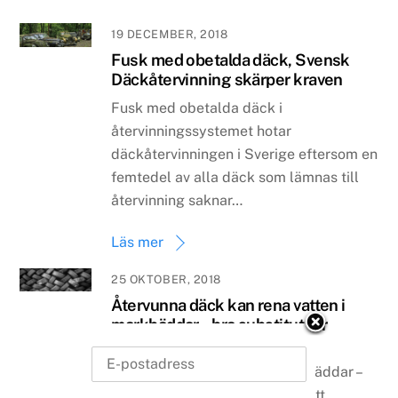
19 DECEMBER, 2018
Fusk med obetalda däck, Svensk
Däckåtervinning skärper kraven
Fusk med obetalda däck i
återvinningssystemet hotar
däckåtervinningen i Sverige eftersom en
femtedel av alla däck som lämnas till
återvinning saknar…
Läs mer
25 OKTOBER, 2018
Återvunna däck kan rena vatten i
markbäddar – bra substitut för
naturgrus
Däckklipp renar vatten i markbäddar –
bra substitut för naturgrus Ur ett