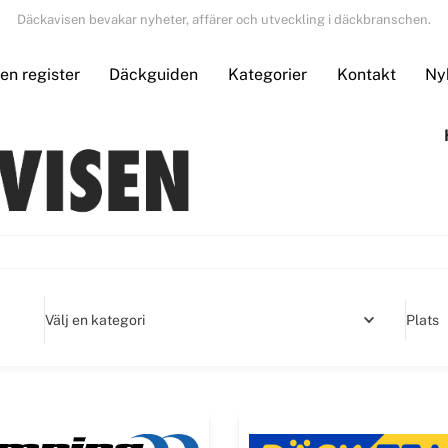
Däckavisen bevakar nyheter, affärer och utveckling i däckbranschen.
n register
Däckguiden
Kategorier
Kontakt
Ny
Välj en kategori
Plats