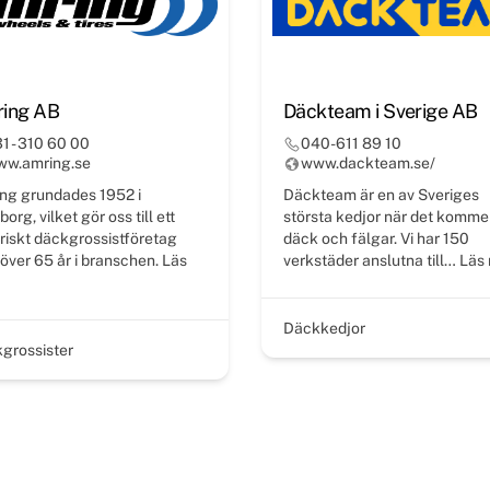
ing AB
Däckteam i Sverige AB
1 - 310 60 00
040-611 89 10
ww.amring.se
www.dackteam.se/
ng grundades 1952 i
Däckteam är en av Sveriges
org, vilket gör oss till ett
största kedjor när det kommer 
oriskt däckgrossistföretag
däck och fälgar. Vi har 150
över 65 år i branschen.
Läs
verkstäder anslutna till…
Läs 
Däckkedjor
grossister