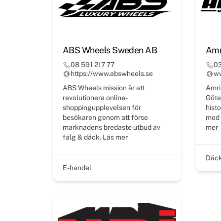
ABS Wheels Sweden AB
Amr
08 591 217 77
03
https://www.abswheels.se
w
ABS Wheels mission är att
Amri
revolutionera online-
Göteb
shoppingupplevelsen för
hist
besökaren genom att förse
med 
marknadens bredaste utbud av
mer
fälg & däck.
Läs mer
Däck
E-handel