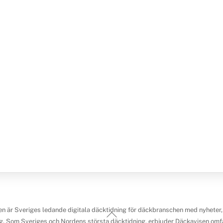
n är Sveriges ledande digitala däcktidning för däckbranschen med nyheter,
Back
g. Som Sveriges och Nordens största däcktidning, erbjuder Däckavisen omfa