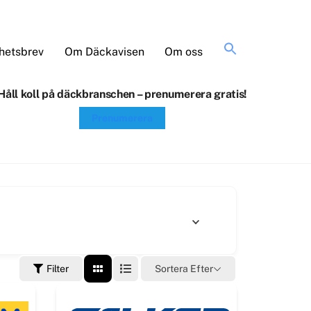
Sök
hetsbrev
Om Däckavisen
Om oss
efter:
Håll koll på däckbranschen – prenumerera gratis!
Prenumerera
Sortera Efter
Filter