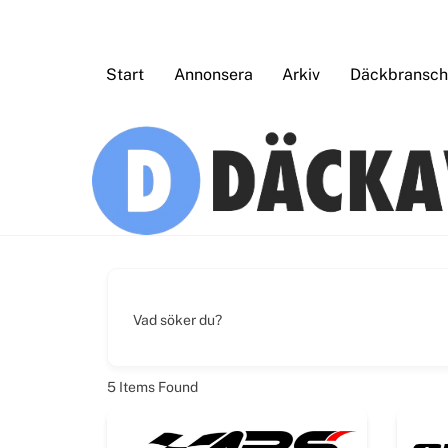
Skip
to
content
Start
Annonsera
Arkiv
Däckbransche
Vad söker du?
5
Items Found