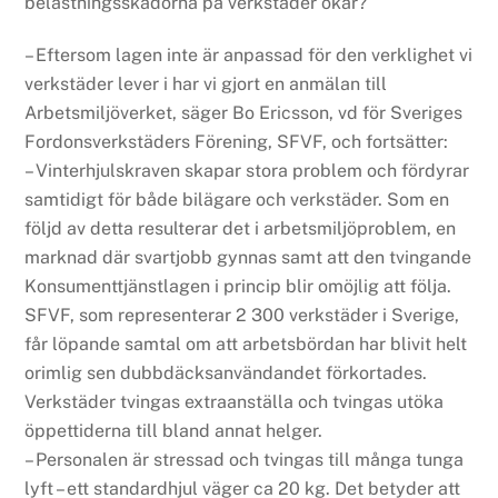
belastningsskadorna på verkstäder ökar?
– Eftersom lagen inte är anpassad för den verklighet vi
verkstäder lever i har vi gjort en anmälan till
Arbetsmiljöverket, säger Bo Ericsson, vd för Sveriges
Fordonsverkstäders Förening, SFVF, och fortsätter:
– Vinterhjulskraven skapar stora problem och fördyrar
samtidigt för både bilägare och verkstäder. Som en
följd av detta resulterar det i arbetsmiljöproblem, en
marknad där svartjobb gynnas samt att den tvingande
Konsumenttjänstlagen i princip blir omöjlig att följa.
SFVF, som representerar 2 300 verkstäder i Sverige,
får löpande samtal om att arbetsbördan har blivit helt
orimlig sen dubbdäcksanvändandet förkortades.
Verkstäder tvingas extraanställa och tvingas utöka
öppettiderna till bland annat helger.
– Personalen är stressad och tvingas till många tunga
lyft – ett standardhjul väger ca 20 kg. Det betyder att