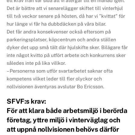
ett krav från vår sida att vi återgår till en månad igen.
Det är bättre att vi senarelägger skiftet till vinterhjul
till två veckor senare på hösten, då har vi ”kvittat” för
hur länge vi får ha dubbdäcken på våra bilar.
Det får andra konsekvenser också eftersom på
parkeringsplatser, köpcentrum och andra ställen
dyker det upp små tält där hjulskifte sker. Bilägare får
inte något kvitto på utfört arbete och konkurrens sker
således inte på lika villkor.
– Personerna som utför svartarbetet saknar ofta
kompetens vilket leder till fler olyckor och
nollvisionen äventyras avslutar Bo Ericsson.
SFVF:s krav:
För att klara både arbetsmiljö i berörda
företag, yttre miljö i vinterväglag och
att uppnå nollvisionen behövs därför