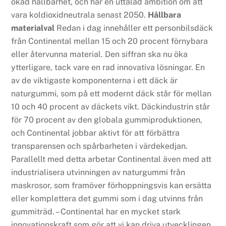
ökad hållbarhet, och har en uttalad ambition om att
vara koldioxidneutrala senast 2050.
Hållbara
materialval
Redan i dag innehåller ett personbilsdäck
från Continental mellan 15 och 20 procent förnybara
eller återvunna material. Den siffran ska nu öka
ytterligare, tack vare en rad innovativa lösningar. En
av de viktigaste komponenterna i ett däck är
naturgummi, som på ett modernt däck står för mellan
10 och 40 procent av däckets vikt. Däckindustrin står
för 70 procent av den globala gummiproduktionen,
och Continental jobbar aktivt för att förbättra
transparensen och spårbarheten i värdekedjan.
Parallellt med detta arbetar Continental även med att
industrialisera utvinningen av naturgummi från
maskrosor, som framöver förhoppningsvis kan ersätta
eller komplettera det gummi som i dag utvinns från
gummiträd. – Continental har en mycket stark
innovationskraft som gör att vi kan driva utvecklingen