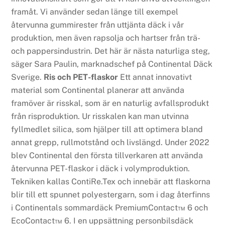
framåt. Vi använder sedan länge till exempel
återvunna gummirester från uttjänta däck i vår
produktion, men även rapsolja och hartser från trä-
och pappersindustrin. Det här är nästa naturliga steg,
säger Sara Paulin, marknadschef på Continental Däck
Sverige.
Ris och PET-flaskor
Ett annat innovativt
material som Continental planerar att använda
framöver är risskal, som är en naturlig avfallsprodukt
från risproduktion. Ur risskalen kan man utvinna
fyllmedlet silica, som hjälper till att optimera bland
annat grepp, rullmotstånd och livslängd. Under 2022
blev Continental den första tillverkaren att använda
återvunna PET-flaskor i däck i volymproduktion.
Tekniken kallas ContiRe.Tex och innebär att flaskorna
blir till ett spunnet polyestergarn, som i dag återfinns
i Continentals sommardäck PremiumContact™ 6 och
EcoContact™ 6. I en uppsättning personbilsdäck