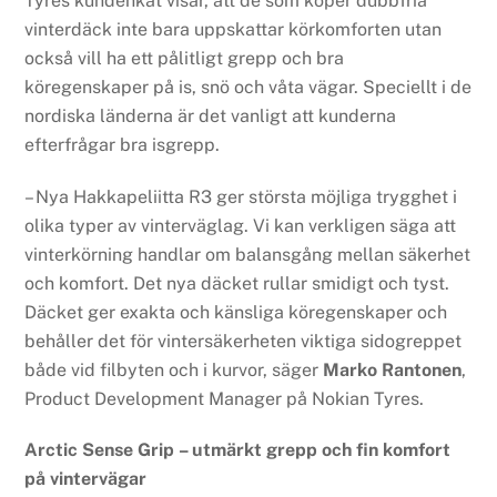
Tyres kundenkät visar, att de som köper dubbfria
vinterdäck inte bara uppskattar körkomforten utan
också vill ha ett pålitligt grepp och bra
köregenskaper på is, snö och våta vägar. Speciellt i de
nordiska länderna är det vanligt att kunderna
efterfrågar bra isgrepp.
– Nya Hakkapeliitta R3 ger största möjliga trygghet i
olika typer av vinterväglag. Vi kan verkligen säga att
vinterkörning handlar om balansgång mellan säkerhet
och komfort. Det nya däcket rullar smidigt och tyst.
Däcket ger exakta och känsliga köregenskaper och
behåller det för vintersäkerheten viktiga sidogreppet
både vid filbyten och i kurvor, säger
Marko Rantonen
,
Product Development Manager på Nokian Tyres.
Arctic Sense Grip – utmärkt grepp och fin komfort
på vintervägar