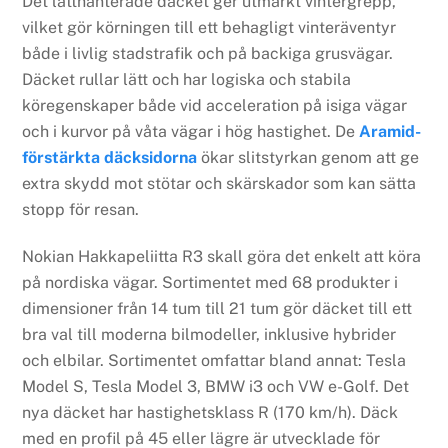
Det lätthanterade däcket ger utmärkt vintergrepp,
vilket gör körningen till ett behagligt vinteräventyr
både i livlig stadstrafik och på backiga grusvägar.
Däcket rullar lätt och har logiska och stabila
köregenskaper både vid acceleration på isiga vägar
och i kurvor på våta vägar i hög hastighet. De
Aramid-
förstärkta däcksidorna
ökar slitstyrkan genom att ge
extra skydd mot stötar och skärskador som kan sätta
stopp för resan.
Nokian Hakkapeliitta R3 skall göra det enkelt att köra
på nordiska vägar. Sortimentet med 68 produkter i
dimensioner från 14 tum till 21 tum gör däcket till ett
bra val till moderna bilmodeller, inklusive hybrider
och elbilar. Sortimentet omfattar bland annat: Tesla
Model S, Tesla Model 3, BMW i3 och VW e-Golf. Det
nya däcket har hastighetsklass R (170 km/h). Däck
med en profil på 45 eller lägre är utvecklade för