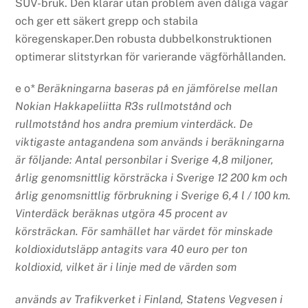
SUV-bruk. Den klarar utan problem även dåliga vägar
och ger ett säkert grepp och stabila
köregenskaper.Den robusta dubbelkonstruktionen
optimerar slitstyrkan för varierande vägförhållanden.
e o
* Beräkningarna baseras på en jämförelse mellan
Nokian Hakkapeliitta R3s rullmotstånd och
rullmotstånd hos andra premium vinterdäck. De
viktigaste antagandena som används i beräkningarna
är följande: Antal personbilar i Sverige 4,8 miljoner,
årlig genomsnittlig körsträcka i Sverige 12 200 km och
årlig genomsnittlig förbrukning i Sverige 6,4 l / 100 km.
Vinterdäck beräknas utgöra 45 procent av
körsträckan. För samhället har värdet för minskade
koldioxidutsläpp antagits vara 40 euro per ton
koldioxid, vilket är i linje med de värden som
används av Trafikverket i Finland, Statens Vegvesen i