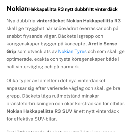
Nokian
Hakkapeliitta R3 nytt dubbfritt vinterdäck
Nya dubbfria
vinterdäcket
Nokian Hakkapeliitta R3
skall ge trygghet när snöovädret överraskar och på
snabbt frysande vägar. Däckets isgrepp och
köregenskaper bygger på konceptet
Arctic Sense
Grip
som utvecklats av
Nokian Tyres
och som
skall ge
optimerade, exakta och tysta köregenskaper både i
halt vinterväglag och på barmark.
Olika typer av lameller i det nya vinterdäcket
anpassar sig efter varierade väglag och skall ge bra
grepp. Däckets låga rullmotstånd minskar
bränsleförbrukningen och ökar körsträckan för elbilar.
Nokian Hakkapeliitta R3 SUV
är ett nytt vinterdäck
för effektiva SUV-bilar
.