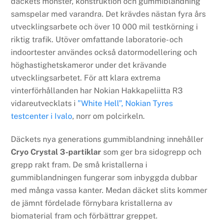
däckets mönster, konstruktion och gummiblandning
samspelar med varandra. Det krävdes nästan fyra års
utvecklingsarbete och över 10 000 mil testkörning i
riktig trafik. Utöver omfattande laboratorie- och
indoortester användes också datormodellering och
höghastighetskameror under det krävande
utvecklingsarbetet. För att klara extrema
vinterförhållanden har Nokian Hakkapeliitta R3
vidareutvecklats i
”White Hell”, Nokian Tyres
testcenter i Ivalo
, norr om polcirkeln.
Däckets nya generations gummiblandning innehåller
Cryo Crystal 3-partiklar
som ger bra sidogrepp och
grepp rakt fram. De små kristallerna i
gummiblandningen fungerar som inbyggda dubbar
med många vassa kanter. Medan däcket slits kommer
de jämnt fördelade förnybara kristallerna av
biomaterial fram och förbättrar greppet.