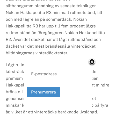
slitbanegummiblandning av senaste teknik ger
Nokian Hakkapelitta R3 minimalt rullmotstånd, till
och med lägre än på sommardäck. Nokian
Hakkapeliitta R3 har upp till fem procent lägre
rullmotstånd än föregångaren Nokian Hakkapeliitta
R2. Även det däcket har ett lågt rullmotstånd och
däcket var det mest bränslesnåla vinterdäcket i
biltidningarnas vinterdäcktester.
Lågt rullmotstånd sparar bränsle och ökar
körsträckan för elfordon. Jämfört med liknande
premium vinterdäck, förbrukar bilar med Nokian
Hakkapeliitta R3 uppskattningsvis två procent mindre
bränsle. I Sverige kan till exempel en förare i
genomsnitt spara upp till 27 liter bränsle vilket
minskar koldioxidutsläppen med cirka 67 kilo på fyra
år, vilket är ett vinterdäcks beräknade livslängd.