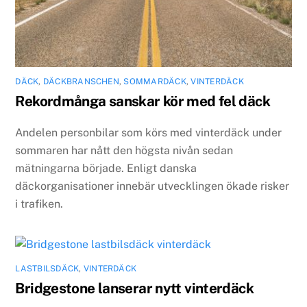
DÄCK
,
DÄCKBRANSCHEN
,
SOMMARDÄCK
,
VINTERDÄCK
Rekordmånga sanskar kör med fel däck
Andelen personbilar som körs med vinterdäck under
sommaren har nått den högsta nivån sedan
mätningarna började. Enligt danska
däckorganisationer innebär utvecklingen ökade risker
i trafiken.
LASTBILSDÄCK
,
VINTERDÄCK
Bridgestone lanserar nytt vinterdäck