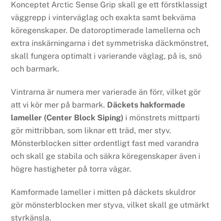
Konceptet Arctic Sense Grip skall ge ett förstklassigt
väggrepp i vinterväglag och exakta samt bekväma
köregenskaper. De datoroptimerade lamellerna och
extra inskärningarna i det symmetriska däckmönstret,
skall fungera optimalt i varierande väglag, på is, snö
och barmark.
Vintrarna är numera mer varierade än förr, vilket gör
att vi kör mer på barmark.
Däckets hakformade
lameller (Center Block Siping)
i mönstrets mittparti
gör mittribban, som liknar ett träd, mer styv.
Mönsterblocken sitter ordentligt fast med varandra
och skall ge stabila och säkra köregenskaper även i
högre hastigheter på torra vägar.
Kamformade lameller i mitten på däckets skuldror
gör mönsterblocken mer styva, vilket skall ge utmärkt
styrkänsla.