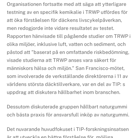
Organisationen fortsatte med att säga att ytterligare
testning av en specifik kemikalie i TRWP utfördes för
att öka förståelsen för däckens livscykelpåverkan,
men redogjorde inte vidare resultatet av testet.
Rapporten hänvisade till pågående studier om TRWP i
olika miljöer, inklusive luft, vatten och sediment, och
påstod att ”baserat på en omfattande riskbedömning,
visade studierna att TRWP anses vara säkert för
människors hälsa och miljön.” San Francisco-mötet,
som involverade de verkställande direktörerna i 11 av
världens största däcktillverkare, var en del av TIP: s
uppdrag att diskutera hållbarhet inom branschen.
Dessutom diskuterade gruppen hållbart naturgummi
och bästa praxis för ansvarsfull inköp av naturgummi.
Det nuvarande huvudfokuset i TIP-forskningsinsatsen
är att utveckla en bättre förståelse för möjliga