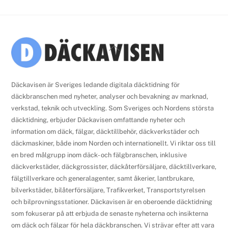
Back
To
Top
Däckavisen är Sveriges ledande digitala däcktidning för
däckbranschen med nyheter, analyser och bevakning av marknad,
verkstad, teknik och utveckling. Som Sveriges och Nordens största
däcktidning, erbjuder Däckavisen omfattande nyheter och
information om däck, fälgar, däcktillbehör, däckverkstäder och
däckmaskiner, både inom Norden och internationellt. Vi riktar oss till
en bred målgrupp inom däck- och fälgbranschen, inklusive
däckverkstäder, däckgrossister, däckåterförsäljare, däcktillverkare,
fälgtillverkare och generalagenter, samt åkerier, lantbrukare,
bilverkstäder, bilåterförsäljare, Trafikverket, Transportstyrelsen
och bilprovningsstationer. Däckavisen är en oberoende däcktidning
som fokuserar på att erbjuda de senaste nyheterna och insikterna
om däck och fälgar för hela däckbranschen. Vi strävar efter att vara