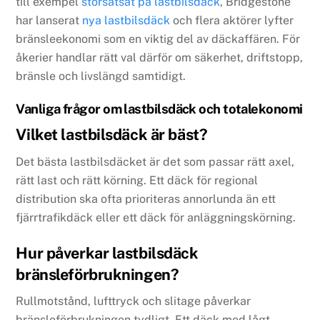
till exempel
storsatsat på lastbilsdäck
, Bridgestone
har lanserat
nya lastbilsdäck
och flera aktörer lyfter
bränsleekonomi som en viktig del av däckaffären. För
åkerier handlar rätt val därför om säkerhet, driftstopp,
bränsle och livslängd samtidigt.
Vanliga frågor om lastbilsdäck och totalekonomi
Vilket lastbilsdäck är bäst?
Det bästa lastbilsdäcket är det som passar rätt axel,
rätt last och rätt körning. Ett däck för regional
distribution ska ofta prioriteras annorlunda än ett
fjärrtrafikdäck eller ett däck för anläggningskörning.
Hur påverkar lastbilsdäck
bränsleförbrukningen?
Rullmotstånd, lufttryck och slitage påverkar
bränsleförbrukningen tydligt. Ett däck med lågt