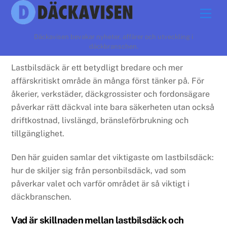
Skip
Men
to
content
Däckavisen bevakar nyheter, affärer och utveckling i
däckbranschen.
Lastbilsdäck är ett betydligt bredare och mer
affärskritiskt område än många först tänker på. För
åkerier, verkstäder, däckgrossister och fordonsägare
påverkar rätt däckval inte bara säkerheten utan också
driftkostnad, livslängd, bränsleförbrukning och
tillgänglighet.
Den här guiden samlar det viktigaste om lastbilsdäck:
hur de skiljer sig från personbilsdäck, vad som
påverkar valet och varför området är så viktigt i
däckbranschen.
Vad är skillnaden mellan lastbilsdäck och