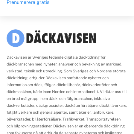
Prenumerera gratis
Back
To
Top
Däckavisen är Sveriges ledande digitala däcktidning för
däckbranschen med nyheter, analyser och bevakning av marknad,
verkstad, teknik och utveckling. Som Sveriges och Nordens största
däcktidning, erbjuder Däckavisen omfattande nyheter och
information om däck, fälgar, däcktillbehör, däckverkstäder och
däckmaskiner, både inom Norden och internationellt. Vi riktar oss till
en bred målgrupp inom däck- och fälgbranschen, inklusive
däckverkstäder, däckgrossister, däckåterförsäljare, däcktillverkare,
fälgtillverkare och generalagenter, samt åkerier, lantbrukare,
bilverkstäder, bilåterförsäljare, Trafikverket, Transportstyrelsen
och bilprovningsstationer. Däckavisen är en oberoende däcktidning
som fokuserar på att erbjuda de senaste nyheterna och insikterna