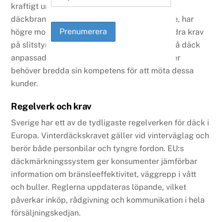
kraftigt under de senaste åren. Det påverkar
däckbranschen på flera sätt: elbilar är tyngre, har
högre momentan acceleration och ställer andra krav
på slitstyrka och rullmotstånd. Efterfrågan på däck
anpassade för elbilar har ökat, och verkstäder
behöver bredda sin kompetens för att möta dessa
kunder.
Regelverk och krav
Sverige har ett av de tydligaste regelverken för däck i
Europa. Vinterdäckskravet gäller vid vinterväglag och
berör både personbilar och tyngre fordon. EU:s
däckmärkningssystem ger konsumenter jämförbar
information om bränsleeffektivitet, väggrepp i vått
och buller. Reglerna uppdateras löpande, vilket
påverkar inköp, rådgivning och kommunikation i hela
försäljningskedjan.