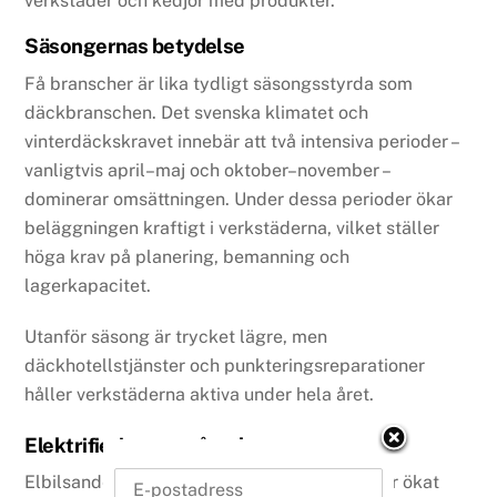
verkstäder och kedjor med produkter.
Säsongernas betydelse
Få branscher är lika tydligt säsongsstyrda som
däckbranschen. Det svenska klimatet och
vinterdäckskravet innebär att två intensiva perioder –
vanligtvis april–maj och oktober–november –
dominerar omsättningen. Under dessa perioder ökar
beläggningen kraftigt i verkstäderna, vilket ställer
höga krav på planering, bemanning och
lagerkapacitet.
Utanför säsong är trycket lägre, men
däckhotellstjänster och punkteringsreparationer
håller verkstäderna aktiva under hela året.
Elektrifieringens påverkan
Elbilsandelen på den svenska marknaden har ökat