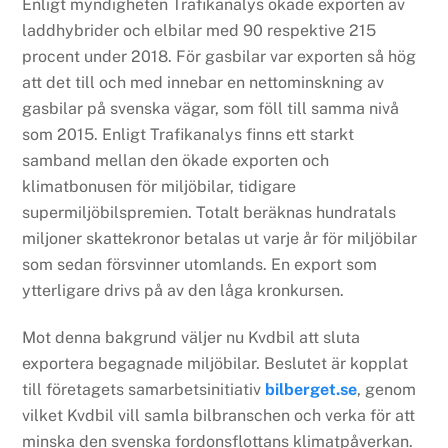
Enligt myndigheten Trafikanalys ökade exporten av
laddhybrider och elbilar med 90 respektive 215
procent under 2018. För gasbilar var exporten så hög
att det till och med innebar en nettominskning av
gasbilar på svenska vägar, som föll till samma nivå
som 2015. Enligt Trafikanalys finns ett starkt
samband mellan den ökade exporten och
klimatbonusen för miljöbilar, tidigare
supermiljöbilspremien. Totalt beräknas hundratals
miljoner skattekronor betalas ut varje år för miljöbilar
som sedan försvinner utomlands. En export som
ytterligare drivs på av den låga kronkursen.
Mot denna bakgrund väljer nu Kvdbil att sluta
exportera begagnade miljöbilar. Beslutet är kopplat
till företagets samarbetsinitiativ
bilberget.se
, genom
vilket Kvdbil vill samla bilbranschen och verka för att
minska den svenska fordonsflottans klimatpåverkan.