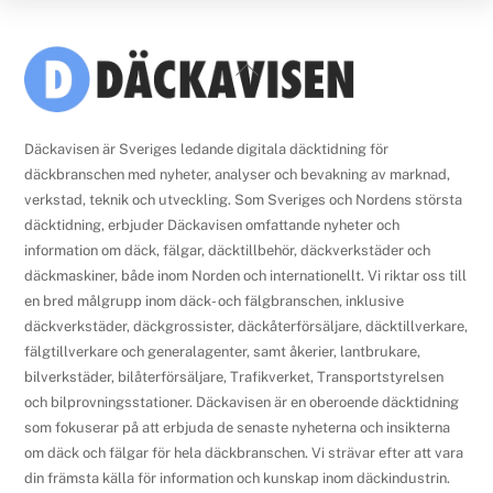
Back
To
Top
Däckavisen är Sveriges ledande digitala däcktidning för
däckbranschen med nyheter, analyser och bevakning av marknad,
verkstad, teknik och utveckling. Som Sveriges och Nordens största
däcktidning, erbjuder Däckavisen omfattande nyheter och
information om däck, fälgar, däcktillbehör, däckverkstäder och
däckmaskiner, både inom Norden och internationellt. Vi riktar oss till
en bred målgrupp inom däck- och fälgbranschen, inklusive
däckverkstäder, däckgrossister, däckåterförsäljare, däcktillverkare,
fälgtillverkare och generalagenter, samt åkerier, lantbrukare,
bilverkstäder, bilåterförsäljare, Trafikverket, Transportstyrelsen
och bilprovningsstationer. Däckavisen är en oberoende däcktidning
som fokuserar på att erbjuda de senaste nyheterna och insikterna
om däck och fälgar för hela däckbranschen. Vi strävar efter att vara
din främsta källa för information och kunskap inom däckindustrin.