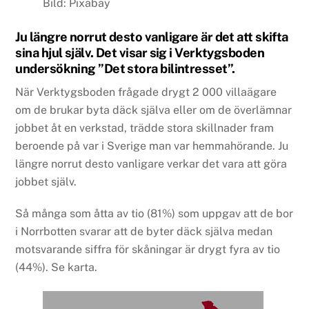
Bild: Pixabay
Ju längre norrut desto vanligare är det att skifta
sina hjul själv. Det visar sig i Verktygsboden
undersökning ”Det stora bilintresset”.
När Verktygsboden frågade drygt 2 000 villaägare
om de brukar byta däck själva eller om de överlämnar
jobbet åt en verkstad, trädde stora skillnader fram
beroende på var i Sverige man var hemmahörande. Ju
längre norrut desto vanligare verkar det vara att göra
jobbet själv.
Så många som åtta av tio (81%) som uppgav att de bor
i Norrbotten svarar att de byter däck själva medan
motsvarande siffra för skåningar är drygt fyra av tio
(44%). Se karta.