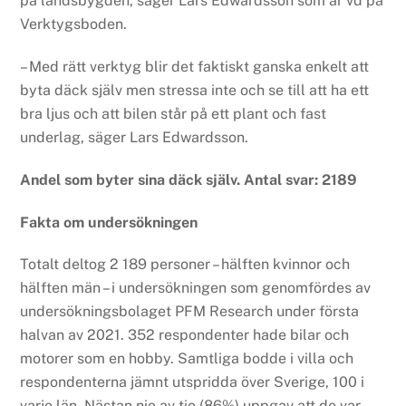
på landsbygden, säger Lars Edwardsson som är vd på
Verktygsboden.
– Med rätt verktyg blir det faktiskt ganska enkelt att
byta däck själv men stressa inte och se till att ha ett
bra ljus och att bilen står på ett plant och fast
underlag, säger Lars Edwardsson.
Andel som byter sina däck själv. Antal svar: 2189
Fakta om undersökningen
Totalt deltog 2 189 personer – hälften kvinnor och
hälften män – i undersökningen som genomfördes av
undersökningsbolaget PFM Research under första
halvan av 2021. 352 respondenter hade bilar och
motorer som en hobby. Samtliga bodde i villa och
respondenterna jämnt utspridda över Sverige, 100 i
varje län. Nästan nio av tio (86%) uppgav att de var