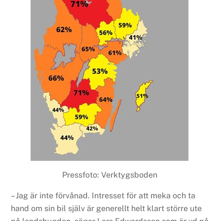
Pressfoto: Verktygsboden
– Jag är inte förvånad. Intresset för att meka och ta
hand om sin bil själv är generellt helt klart större ute