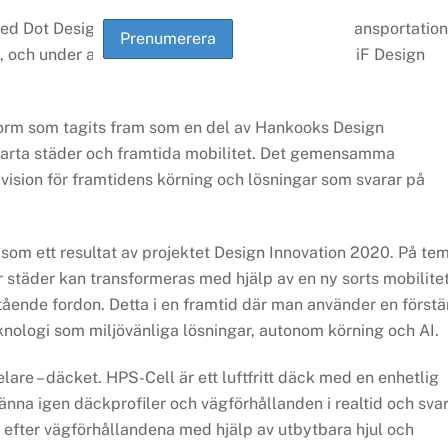
d Dot Design Award i kategorin Mobility and Transportation
 och under april belönades företaget även med iF Design
orm som tagits fram som en del av Hankooks Design
smarta städer och framtida mobilitet. Det gemensamma
k vision för framtidens körning och lösningar som svarar på
 som ett resultat av projektet Design Innovation 2020. På te
 städer kan transformeras med hjälp av en ny sorts mobilite
ående fordon. Detta i en framtid där man använder en förstä
nologi som miljövänliga lösningar, autonom körning och AI.
are – däcket. HPS-Cell är ett luftfritt däck med en enhetlig
känna igen däckprofiler och vägförhållanden i realtid och sva
n efter vägförhållandena med hjälp av utbytbara hjul och