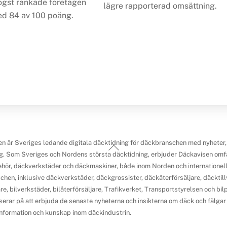
ögst rankade företagen
lägre rapporterad omsättning.
ed 84 av 100 poäng.
n är Sveriges ledande digitala däcktidning för däckbranschen med nyheter,
Back
g. Som Sveriges och Nordens största däcktidning, erbjuder Däckavisen omfa
To
ehör, däckverkstäder och däckmaskiner, både inom Norden och internationellt.
Top
chen, inklusive däckverkstäder, däckgrossister, däckåterförsäljare, däcktillv
re, bilverkstäder, bilåterförsäljare, Trafikverket, Transportstyrelsen och b
erar på att erbjuda de senaste nyheterna och insikterna om däck och fälgar f
 information och kunskap inom däckindustrin.