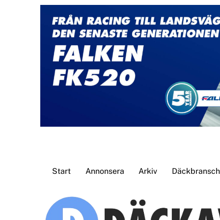
Skip
to
content
Start
Annonsera
Arkiv
Däckbransche