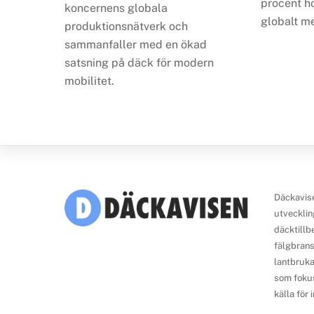
procent h
koncernens globala
globalt m
produktionsnätverk och
sammanfaller med en ökad
satsning på däck för modern
mobilitet.
Däckavise
utvecklin
däcktillb
fälgbrans
lantbruka
som fokus
källa för