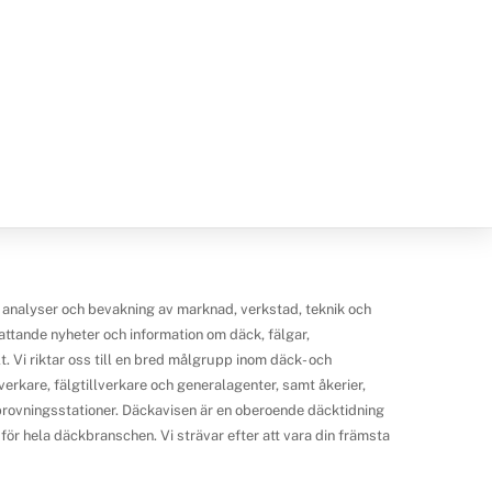
 analyser och bevakning av marknad, verkstad, teknik och
ttande nyheter och information om däck, fälgar,
 Vi riktar oss till en bred målgrupp inom däck- och
erkare, fälgtillverkare och generalagenter, samt åkerier,
ilprovningsstationer. Däckavisen är en oberoende däcktidning
ör hela däckbranschen. Vi strävar efter att vara din främsta