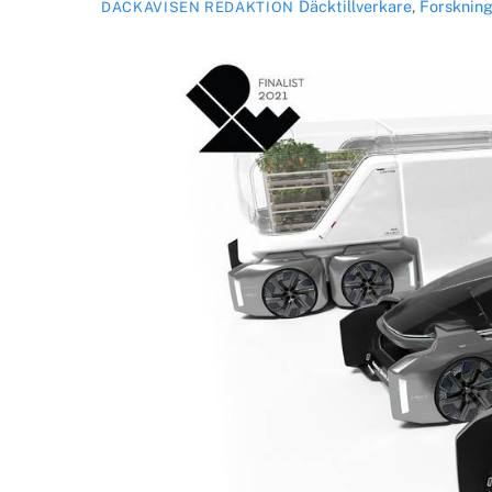
Däcktillverkare
,
Forsknin
DÄCKAVISEN REDAKTION