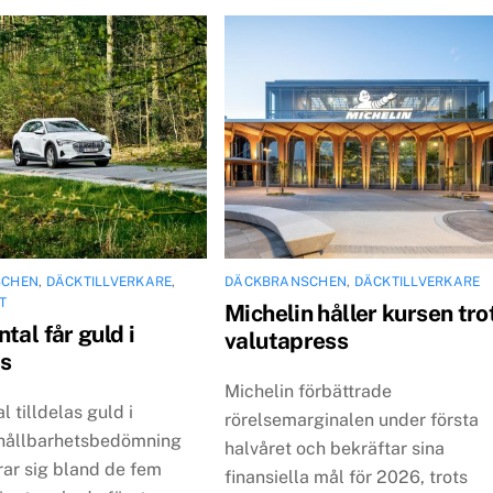
SCHEN
,
DÄCKTILLVERKARE
,
DÄCKBRANSCHEN
,
DÄCKTILLVERKARE
T
Michelin håller kursen tro
tal får guld i
valutapress
s
Michelin förbättrade
l tilldelas guld i
rörelsemarginalen under första
hållbarhetsbedömning
halvåret och bekräftar sina
rar sig bland de fem
finansiella mål för 2026, trots