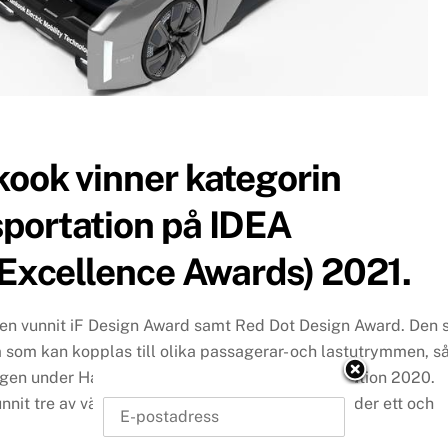
kook vinner kategorin
portation på IDEA
 Excellence Awards) 2021.
ven vunnit iF Design Award samt Red Dot Design Award. Den 
 som kan kopplas till olika passagerar- och lastutrymmen, s
ngen under Hankook Tire-projektet Design Innovation 2020.
nnit tre av världens mest kända designpriser under ett och