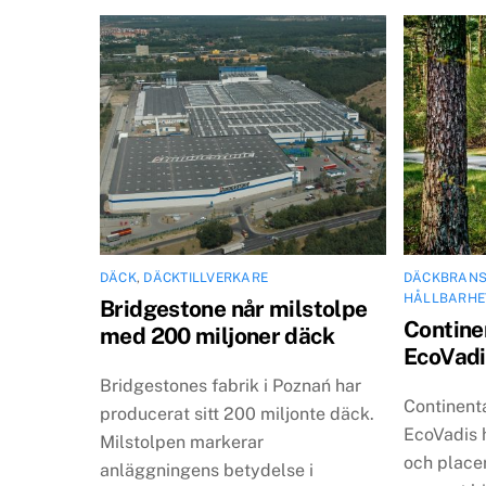
DÄCK
,
DÄCKTILLVERKARE
DÄCKBRAN
HÅLLBARHE
Bridgestone når milstolpe
Continen
med 200 miljoner däck
EcoVadi
Bridgestones fabrik i Poznań har
Continenta
producerat sitt 200 miljonte däck.
EcoVadis 
Milstolpen markerar
och place
anläggningens betydelse i