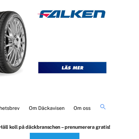
Sök
hetsbrev
Om Däckavisen
Om oss
efter:
Håll koll på däckbranschen – prenumerera gratis!