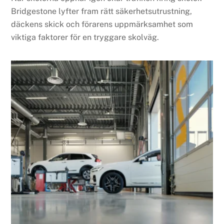
Bridgestone lyfter fram rätt säkerhetsutrustning,
däckens skick och förarens uppmärksamhet som
viktiga faktorer för en tryggare skolväg.