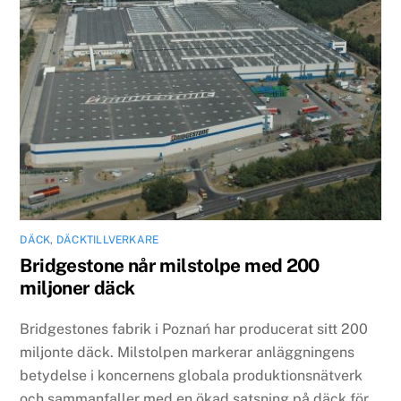
DÄCK
,
DÄCKTILLVERKARE
Bridgestone når milstolpe med 200
miljoner däck
Bridgestones fabrik i Poznań har producerat sitt 200
miljonte däck. Milstolpen markerar anläggningens
betydelse i koncernens globala produktionsnätverk
och sammanfaller med en ökad satsning på däck för