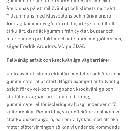
gummimaterialet är en värdefull resurs som ska
återvinnas på ett miljövänligt och klimatsmart sätt.
Tillsammans med Massbalans och många andra
företag kommer vi gå från ett linjärt system till ett
cirkulärt, där däckgummit från cyklar, bussar och
bilar blir nya produkter och inte bara energiåtervinns,
säger Fredrik Ardefors, VD på SDAB.
Fallvänlig asfalt och krockvänliga vägbarriärer
– Intresset att skapa cirkulära modeller och återvinna
gummimaterial är stort. Några exempel är fallvänlig
asfalt för cykel- och gångbanor, krockvänliga och
stöttåliga vägbarriärer i gummibetong,
gummimaterial för isolering av husgrunder samt för
vattenrening. Redan idag så är däckåtervinningen en
stor koldioxidfångare, och om vi lyckas med att öka
materialåtervinningen så kan vi under de kommande