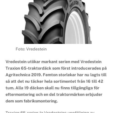
Foto: Vredestein
Vredestein utökar markant serien med Vredestein
Traxion 65-traktordäck som först introducerades på
Agritechnica 2019. Femton storlekar har nu lagts till
så att det nu täcker hela sortimentet från 16 till 42
tum. Alla 19 däcken skall nu finns tillgängliga för
eftermontering och en del traktormärken erbjuder
dem som fabriksmontering.
Traxion 65-serien är Vredesteins uppföljning av