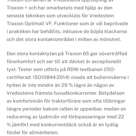
Traxion + och har omarbetats med hjälp av den
senaste tekniken som utvecklats för Vredestein
Traxion Optimall VF. Funktioner som är väl beprövade
i praktiken har behållits, inklusive de böjda klackarna
och det stora kontaktområdet i mitten av mönstret.
Den stora kontaktytan på Traxion 65 ger oöverträffad
förarkomfort och ser till att däcket är exceptionellt
tyst. Tester som utförts på RDW-testbanan (ISO-
certifierad: ISO10844:2014) visade att bullernivåerna i
hytten är inte mindre än 29 % lägre än någon av
Vredesteins främsta huvudkonkurrenter. Betydelsen
av komfortnivån för traktorförare som ofta tillbringar
längre perioder bakom ratten är uppenbar, medan en
reducering av ljudnivån vid förbipasseringar med 22
% jämfört med konkurrentdäck också är en tydlig
fördel för allmänheten.