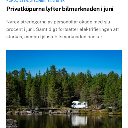
FORDONSBRANSCHEN
,
STATISTIK
Privatköparna lyfter bilmarknaden i juni
Nyregistreringarna av personbilar ökade med sju
procent i juni. Samtidigt fortsätter elektrifieringen att
stärkas, medan tjänstebilsmarknaden backar.