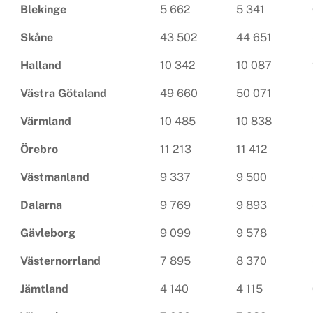
Blekinge
5 662
5 341
Skåne
43 502
44 651
Halland
10 342
10 087
Västra Götaland
49 660
50 071
Värmland
10 485
10 838
Örebro
11 213
11 412
Västmanland
9 337
9 500
Dalarna
9 769
9 893
Gävleborg
9 099
9 578
Västernorrland
7 895
8 370
Jämtland
4 140
4 115