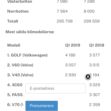
Västerbotten
7 080
7 289
Norrbotten
7 564
8 000
Totalt
295 708
299 559
Mest sålda bilmodellerna:
Modell
Q1 2019
Q1 2018
1. GOLF (Volkswagen)
4 189
3 577
2. V60 (Volvo)
3 057
3 015
3. V40 (Volvo)
2 930
2 184
4. XC60 (Volvo)
2 863
3 029
5. PASSAT (Volkswagen)
2 697
3 307
6. V70 (Volvo)
1 699
2 359