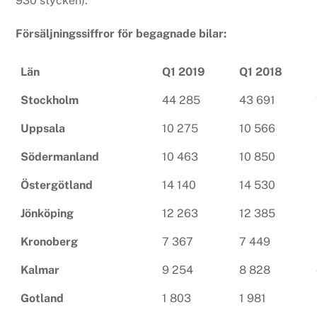
930 stycken).
Försäljningssiffror för begagnade bilar:
Län
Q1 2019
Q1 2018
Stockholm
44 285
43 691
Uppsala
10 275
10 566
Södermanland
10 463
10 850
Östergötland
14 140
14 530
Jönköping
12 263
12 385
Kronoberg
7 367
7 449
Kalmar
9 254
8 828
Gotland
1 803
1 981