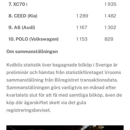
7. XC70 (Volvo)
1 569
1 935
8. CEED (Kia)
1 289
1 482
9. A6 (Audi)
1 167
1 302
10. POLO (Volkswagen)
1 153
828
Om sammanställningen
Kvdbils statistik över begagnade bilköp i Sverige är
preliminär och hämtas från statistikföretaget Vrooms
sammanställning från Bilregistret transaktionsdata.
Sammanställningen görs vanligtvis en månad efter
kvartalets slut för att få med samtliga bilköp, även de
köp där ägarskiftet skett via det gula
registreringsbeviset.