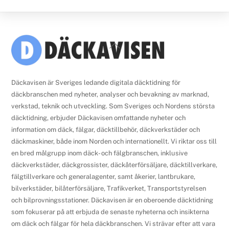
Back
To
Top
Däckavisen är Sveriges ledande digitala däcktidning för
däckbranschen med nyheter, analyser och bevakning av marknad,
verkstad, teknik och utveckling. Som Sveriges och Nordens största
däcktidning, erbjuder Däckavisen omfattande nyheter och
information om däck, fälgar, däcktillbehör, däckverkstäder och
däckmaskiner, både inom Norden och internationellt. Vi riktar oss till
en bred målgrupp inom däck- och fälgbranschen, inklusive
däckverkstäder, däckgrossister, däckåterförsäljare, däcktillverkare,
fälgtillverkare och generalagenter, samt åkerier, lantbrukare,
bilverkstäder, bilåterförsäljare, Trafikverket, Transportstyrelsen
och bilprovningsstationer. Däckavisen är en oberoende däcktidning
som fokuserar på att erbjuda de senaste nyheterna och insikterna
om däck och fälgar för hela däckbranschen. Vi strävar efter att vara