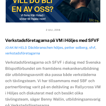
2 JULI, 2018
Verkstadsföretagarna på VM i Höljes med SFVF
Däckbranschen
höljes
,
petter solberg
,
sfvf
,
JOAKIM HELD
verkstadsföretagarna
Verkstadsföretagarna och SFVF i dialog med Svenska
Bilspotförbundet om framtidens mekanikerutbildning
där utbildningsavsnitt ska passa både verkstäderna
och tävlingsteam. Vi har tillsammans med SBF och
partnerföretag varit på en deltävling av Rallycross VM
i Höljes och diskuterat med och besökt olika
tävlingsteam, säger Benny Wallin, utbildningsansvarig
på Verkstadsföretagarna.