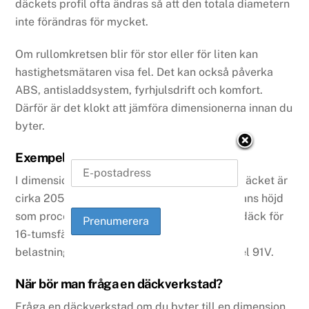
däckets profil ofta ändras så att den totala diametern
inte förändras för mycket.
Om rullomkretsen blir för stor eller för liten kan
hastighetsmätaren visa fel. Det kan också påverka
ABS, antisladdsystem, fyrhjulsdrift och komfort.
Därför är det klokt att jämföra dimensionerna innan du
byter.
Exempel: vad betyder 205/55 R16?
I dimensionen
205/55 R16
betyder 205 att däcket är
cirka 205 mm brett. 55 är profilen, alltså sidans höjd
som procent av bredden. R16 betyder radialdäck för
16-tumsfälg. Efter dimensionen kommer ofta
belastnings- och hastighetsindex, till exempel 91V.
När bör man fråga en däckverkstad?
Fråga en däckverkstad om du byter till en dimension