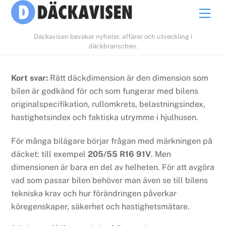
Skip
Men
to
content
Däckavisen bevakar nyheter, affärer och utveckling i
däckbranschen.
Kort svar:
Rätt däckdimension är den dimension som
bilen är godkänd för och som fungerar med bilens
originalspecifikation, rullomkrets, belastningsindex,
hastighetsindex och faktiska utrymme i hjulhusen.
För många bilägare börjar frågan med märkningen på
däcket: till exempel
205/55 R16 91V
. Men
dimensionen är bara en del av helheten. För att avgöra
vad som passar bilen behöver man även se till bilens
tekniska krav och hur förändringen påverkar
köregenskaper, säkerhet och hastighetsmätare.