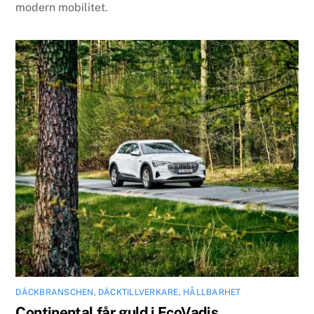
modern mobilitet.
DÄCKBRANSCHEN
,
DÄCKTILLVERKARE
,
HÅLLBARHET
Continental får guld i EcoVadis