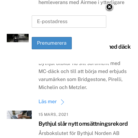
hemleverans med Airmee i ytterligare
fem städer.
Läs mer
16 MARS, 2021
Bythjul utökar sortimentet med däck
till MC
Bythjul utökar nu sitt sortiment med
MC-däck och till att börja med erbjuds
varumärken som Bridgestone, Pirelli,
Michelin och Metzler.
Läs mer
15 MARS, 2021
Bythjul slår nytt omsättningsrekord
Årsbokslutet för Bythjul Norden AB