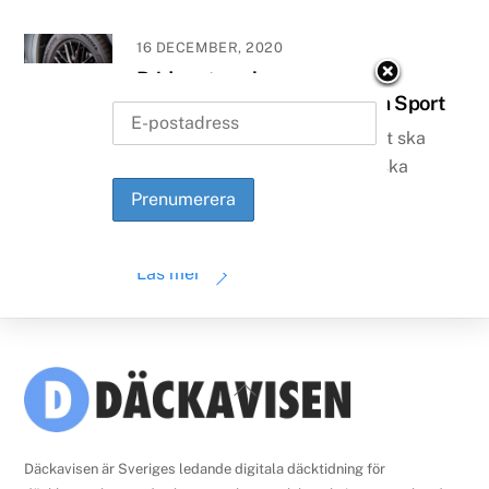
16 DECEMBER, 2020
Bridgestone lanserar
flaggskeppsdäcket Potenza Sport
Nya Bridgestone Potenza Sport ska
kombinera Bridgestones tekniska
kompetens och expertis inom
högpresterande däck.
Läs mer
Back
To
Top
Däckavisen är Sveriges ledande digitala däcktidning för