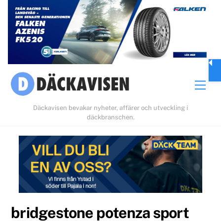
Skip
to
content
Men
Däckavisen bevakar nyheter, affärer och utveckling i
däckbranschen.
bridgestone potenza sport