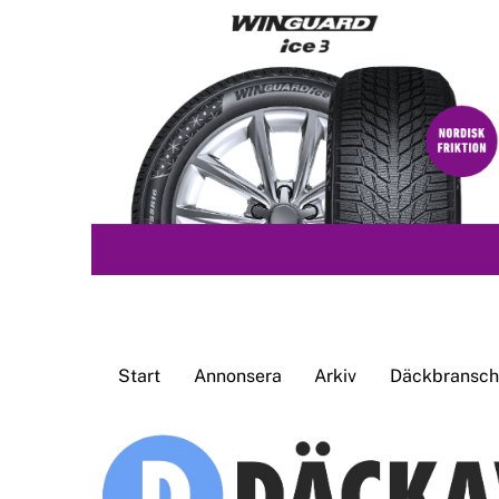
Skip
to
content
Start
Annonsera
Arkiv
Däckbransche