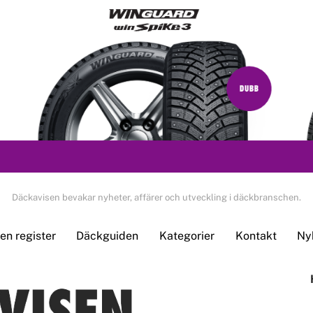
Däckavisen bevakar nyheter, affärer och utveckling i däckbranschen.
n register
Däckguiden
Kategorier
Kontakt
Ny