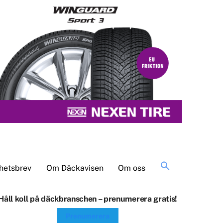
Sök
hetsbrev
Om Däckavisen
Om oss
efter:
Håll koll på däckbranschen – prenumerera gratis!
Prenumerera