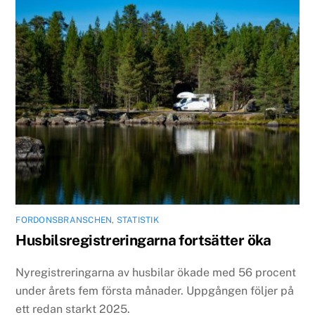
FORDONSBRANSCHEN
,
STATISTIK
Husbilsregistreringarna fortsätter öka
Nyregistreringarna av husbilar ökade med 56 procent
under årets fem första månader. Uppgången följer på
ett redan starkt 2025.