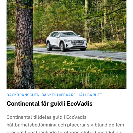
DÄCKBRANSCHEN
,
DÄCKTILLVERKARE
,
HÅLLBARHET
Continental får guld i EcoVadis
Continental tilldelas guld i EcoVadis
hållbarhetsbedömning och placerar sig bland de fem
procent högst rankade företagen globalt med 84 av