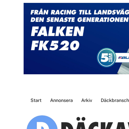
Skip
to
content
Start
Annonsera
Arkiv
Däckbransche