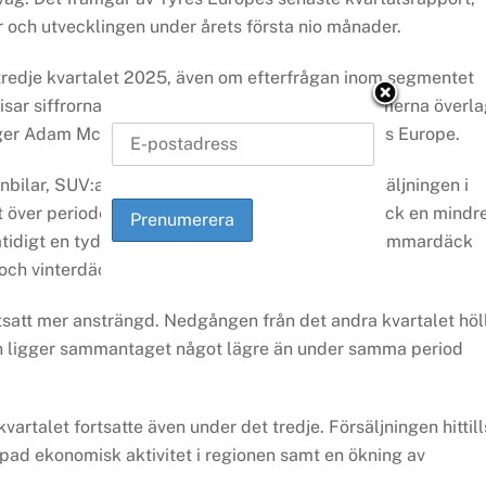
er och utvecklingen under årets första nio månader.
tredje kvartalet 2025, även om efterfrågan inom segmentet
sar siffrorna för årets tre första kvartal att volymerna överl
ger Adam McCarthy, generalsekreterare för Tyres Europe.
lar, SUV:ar och lätta transportfordon, var försäljningen i
tt över perioden januari till september noteras dock en mindr
tidigt en tydlig förskjutning i efterfrågan, där sommardäck
och vinterdäck ökar.
tsatt mer ansträngd. Nedgången från det andra kvartalet höll
gen ligger sammantaget något lägre än under samma period
rtalet fortsatte även under det tredje. Försäljningen hittill
mpad ekonomisk aktivitet i regionen samt en ökning av