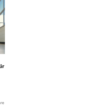
ir
k
are