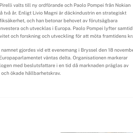
relli valts till ny ordförande och Paolo Pompei från Nokian
 två år. Enligt Livio Magni är däckindustrin en strategiskt
rafiksäkerhet, och han betonar behovet av förutsägbara
t investera och utvecklas i Europa. Paolo Pompei lyfter samtid
vitet och forskning och utveckling för att möta framtidens kr
a namnet gjordes vid ett evenemang i Bryssel den 18 novembe
Europaparlamentet väntas delta. Organisationen markerar
ialogen med beslutsfattare i en tid då marknaden präglas av
s och ökade hållbarhetskrav.