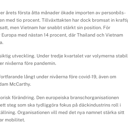
er årets första åtta månader ökade importen av personbils-
ien med tio procent. Tillväxttakten har dock bromsat in krafti
satt, men Vietnam har snabbt stärkt sin position. För
r Europa med nästan 14 procent, där Thailand och Vietnam
a.
iktig utveckling. Under tredje kvartalet var volymerna stabil
der nivåerna före pandemin.
rtfarande långt under nivåerna före covid-19, även om
 Adam McCarthy.
orisk förändring. Den europeiska branschorganisationen
ett steg som ska tydliggöra fokus på däckindustrins roll i
ällning. Organisationen vill med det nya namnet stärka sitt
ar mobilitet.