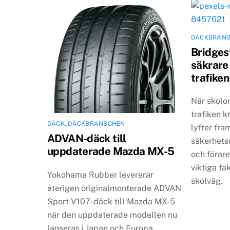
DÄCKBRAN
Bridges
säkrare 
trafiken
När skolo
trafiken k
DÄCK
,
DÄCKBRANSCHEN
lyfter fram
ADVAN-däck till
säkerhets
uppdaterade Mazda MX-5
och föra
viktiga fa
Yokohama Rubber levererar
skolväg.
återigen originalmonterade ADVAN
Sport V107-däck till Mazda MX-5
när den uppdaterade modellen nu
lanseras i Japan och Europa.