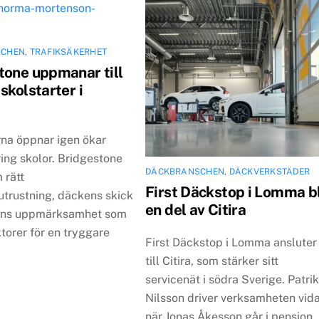
SCHEN
,
TRAFIKSÄKERHET
tone uppmanar till
skolstarter i
rna öppnar igen ökar
ring skolor. Bridgestone
DÄCKBRANSCHEN
,
DÄCKVERKSTÄDER
 rätt
First Däckstop i Lomma bl
utrustning, däckens skick
en del av Citira
rens uppmärksamhet som
ktorer för en tryggare
First Däckstop i Lomma ansluter
till Citira, som stärker sitt
servicenät i södra Sverige. Patri
Nilsson driver verksamheten vid
när Jonas Åkesson går i pension.