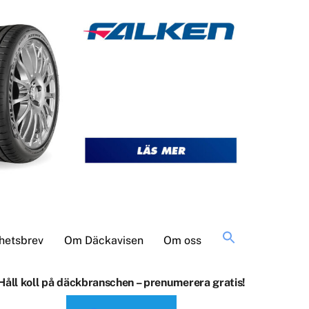
Sök
hetsbrev
Om Däckavisen
Om oss
efter:
Håll koll på däckbranschen – prenumerera gratis!