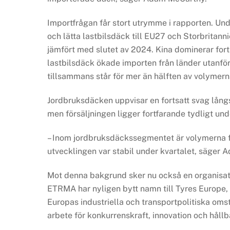
Importfrågan får stort utrymme i rapporten. Und
och lätta lastbilsdäck till EU27 och Storbritann
jämfört med slutet av 2024. Kina dominerar fort
lastbilsdäck ökade importen från länder utanfö
tillsammans står för mer än hälften av volymern
Jordbruksdäcken uppvisar en fortsatt svag långs
men försäljningen ligger fortfarande tydligt un
– Inom jordbruksdäckssegmentet är volymerna fo
utvecklingen var stabil under kvartalet, säger
Mot denna bakgrund sker nu också en organisat
ETRMA har nyligen bytt namn till Tyres Europe, 
Europas industriella och transportpolitiska omst
arbete för konkurrenskraft, innovation och hållb