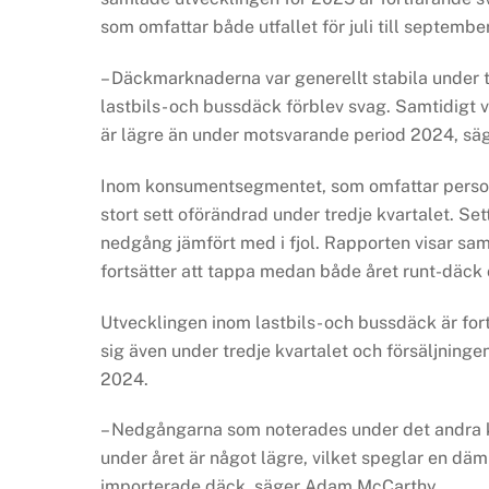
som omfattar både utfallet för juli till septemb
– Däckmarknaderna var generellt stabila under 
lastbils- och bussdäck förblev svag. Samtidigt vi
är lägre än under motsvarande period 2024, sä
Inom konsumentsegmentet, som omfattar personbi
stort sett oförändrad under tredje kvartalet. Se
nedgång jämfört med i fjol. Rapporten visar sam
fortsätter att tappa medan både året runt-däck 
Utvecklingen inom lastbils- och bussdäck är for
sig även under tredje kvartalet och försäljnin
2024.
– Nedgångarna som noterades under det andra kva
under året är något lägre, vilket speglar en dä
importerade däck, säger Adam McCarthy.