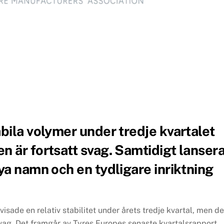
bila volymer under tredje kvartalet
 är fortsatt svag. Samtidigt lanser
ya namn och en tydligare inriktning
sade en relativ stabilitet under årets tredje kvartal, men d
vag. Det framgår av Tyres Europes senaste kvartalsrapport,