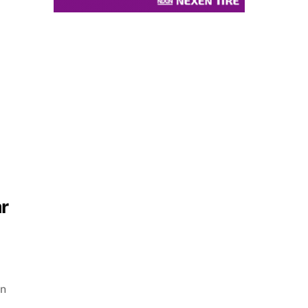
ar
en