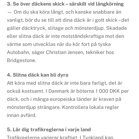
3. Se över däckens skick – särskilt vid långkörning
— Om du ska köra långt, och kanske snabbare än
vanligt, bör du se till att dina däck är i gott skick – det
gäller däcktryck, slitage och mönsterdjup. Skadade
eller slitna däck är inte motståndskraftiga mot den
värme som utvecklas när du kör fort på tyska
Autobahn, säger Christian Jensen, tekniker hos
Bridgestone.
4. Slitna däck kan bli dyra
Att köra med slitna däck är inte bara farligt, det är
också kostsamt. I Danmark är böterna 1 000 DKK per
däck, och i många europeiska länder är kraven på
mönsterdjup strängare. Kontrollera lokala regler
innan avfärd.
5. Lär dig trafikreglerna i varje land
Trafikreglerna varierar kraftigt. I Tyskland kan