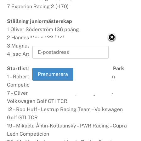
7 Experion Racing 2 (-170)
Ställning juniormästerskap
1 Oliver Söderström 136 poäng
2 Hannes Morin 122 (-14)
3 Magnus Gustavsen 75 (-61)
4 Isac Aronsson 10 (-126)
Startlista STCC TCR Scandinavia – Mantorp Park
1 – Robert Dahlgren – PWR Racing – Cupra León
Competicíon
7 – Oliver Söderström – Lestrup Racing Team –
Volkswagen Golf GTI TCR
12 – Rob Huff – Lestrup Racing Team – Volkswagen
Golf GTI TCR
19 – Mikaela Åhlin-Kottulinsky – PWR Racing – Cupra
León Competicíon