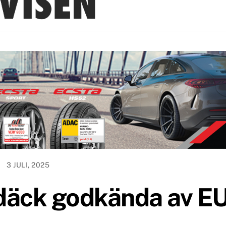
3 JULI, 2025
äck godkända av E