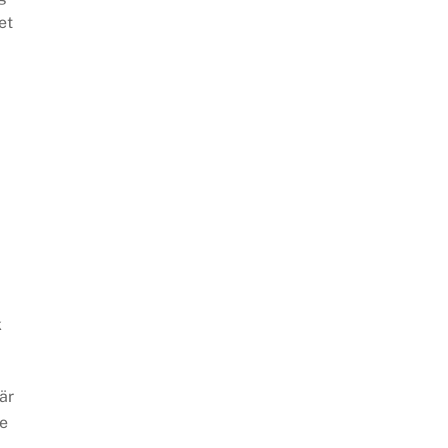
et
k
är
de