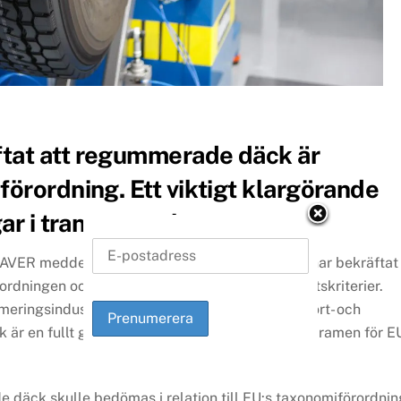
tat att regummerade däck är
örordning. Ett viktigt klargörande
ar i transportsektorn.
VER meddelar att EU-kommissionen officiellt har bekräftat
rdningen och därmed uppfyller EU:s hållbarhetskriterier.
ringsindustrin och en tydlig signal till transport- och
 är en fullt godtagbar och hållbar lösning inom ramen för E
 däck skulle bedömas i relation till EU:s taxonomiförordnin