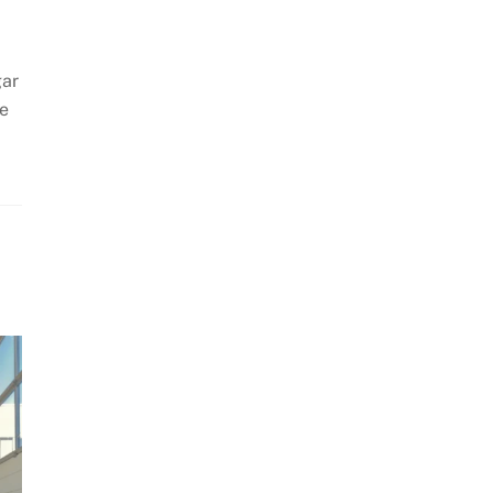
gar
re