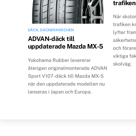
trafiken
När skolo
trafiken k
DÄCK
,
DÄCKBRANSCHEN
lyfter fram
ADVAN-däck till
säkerhets
uppdaterade Mazda MX-5
och föra
viktiga fa
Yokohama Rubber levererar
skolväg.
återigen originalmonterade ADVAN
Sport V107-däck till Mazda MX-5
när den uppdaterade modellen nu
lanseras i Japan och Europa.