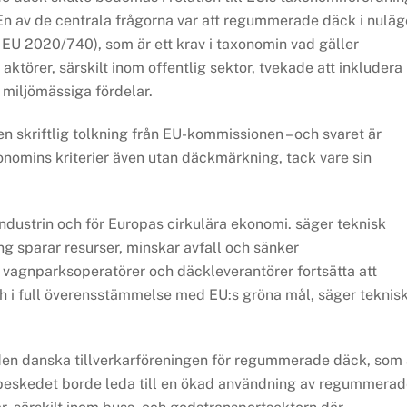
En av de centrala frågorna var att regummerade däck i nuläg
 EU 2020/740), som är ett krav i taxonomin vad gäller
 aktörer, särskilt inom offentlig sektor, tvekade att inkludera
miljömässiga fördelar.
 skriftlig tolkning från EU-kommissionen – och svaret är
omins kriterier även utan däckmärkning, tack vare sin
ndustrin och för Europas cirkulära ekonomi. säger teknisk
sparar resurser, minskar avfall och sänker
vagnparksoperatörer och däckleverantörer fortsätta att
i full överensstämmelse med EU:s gröna mål, säger teknis
 den danska tillverkarföreningen för regummerade däck, som 
beskedet borde leda till en ökad användning av regummera