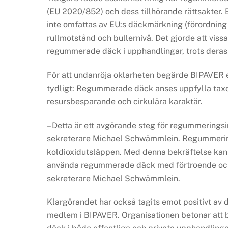
(EU 2020/852) och dess tillhörande rättsakter. 
inte omfattas av EU:s däckmärkning (förordning
rullmotstånd och bullernivå. Det gjorde att vissa
regummerade däck i upphandlingar, trots deras 
För att undanröja oklarheten begärde BIPAVER en
tydligt: Regummerade däck anses uppfylla taxon
resursbesparande och cirkulära karaktär.
– Detta är ett avgörande steg för regummeringsi
sekreterare Michael Schwämmlein. Regummering 
koldioxidutsläppen. Med denna bekräftelse kan 
använda regummerade däck med förtroende och 
sekreterare Michael Schwämmlein.
Klargörandet har också tagits emot positivt av
medlem i BIPAVER. Organisationen betonar att 