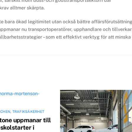
r, särskilt inom buss- och godstransportsektorn där
rav alltmer skärpta.
 bara ökad legitimitet utan också bättre affärsförutsättnin
ppmanar nu transportoperatörer, upphandlare och tillverka
llbarhetsstrategier – som ett effektivt verktyg för att minska
SCHEN
,
TRAFIKSÄKERHET
tone uppmanar till
skolstarter i