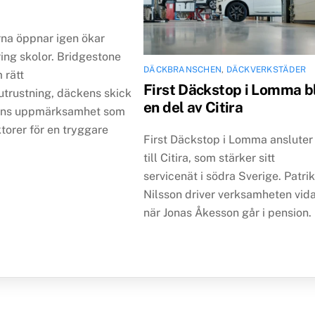
rna öppnar igen ökar
ring skolor. Bridgestone
DÄCKBRANSCHEN
,
DÄCKVERKSTÄDER
 rätt
First Däckstop i Lomma bl
utrustning, däckens skick
en del av Citira
rens uppmärksamhet som
ktorer för en tryggare
First Däckstop i Lomma ansluter
till Citira, som stärker sitt
servicenät i södra Sverige. Patri
Nilsson driver verksamheten vid
när Jonas Åkesson går i pension.