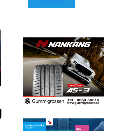
Prenumerera
U