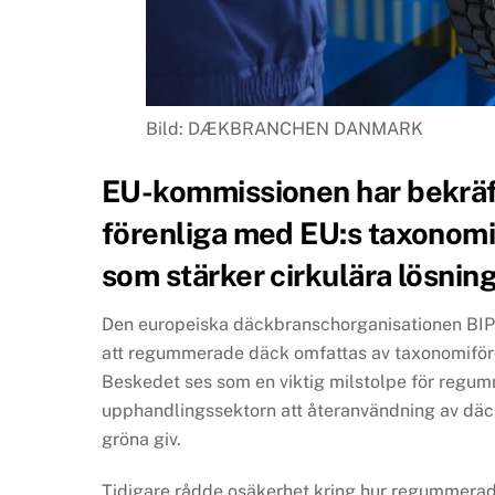
Bild: DÆKBRANCHEN DANMARK
EU-kommissionen har bekräf
förenliga med EU:s taxonomif
som stärker cirkulära lösning
Den europeiska däckbranschorganisationen BIPA
att regummerade däck omfattas av taxonomiföro
Beskedet ses som en viktig milstolpe för regumme
upphandlingssektorn att återanvändning av däck
gröna giv.
Tidigare rådde osäkerhet kring hur regummerade