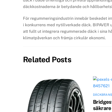
däck i både offentliga och privata upphandlinga
däckkostnaderna är betydande och hållbarhetsk
För regummeringsindustrin innebär beskedet inte
i konkurrens med nytillverkade däck. BIPAVER u
att fullt ut integrera regummerade däck i sina hå
klimatpåverkan och främja cirkulär ekonomi.
Related Posts
DÄCKBRAN
Bridges
säkrare 