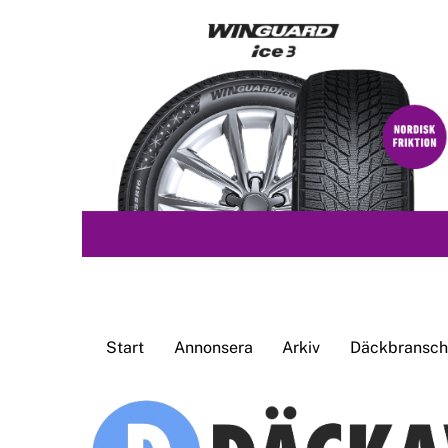
Skip
to
content
Start
Annonsera
Arkiv
Däckbransche