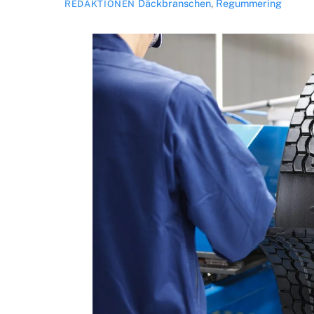
Däckbranschen
,
Regummering
REDAKTIONEN