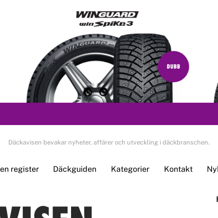
Däckavisen bevakar nyheter, affärer och utveckling i däckbranschen.
n register
Däckguiden
Kategorier
Kontakt
Ny