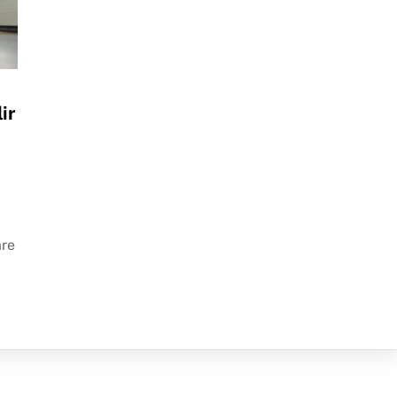
ir
k
are