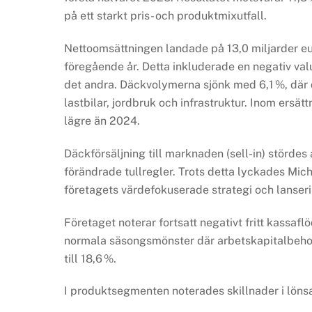
på ett starkt pris- och produktmixutfall.
Nettoomsättningen landade på 13,0 miljarder e
föregående år. Detta inkluderade en negativ valu
det andra. Däckvolymerna sjönk med 6,1 %, där 
lastbilar, jordbruk och infrastruktur. Inom ersät
lägre än 2024.
Däckförsäljning till marknaden (sell-in) stördes
förändrade tullregler. Trots detta lyckades Mich
företagets värdefokuserade strategi och lanseri
Företaget noterar fortsatt negativt fritt kassaflö
normala säsongsmönster där arbetskapitalbehov
till 18,6 %.
I produktsegmenten noterades skillnader i löns