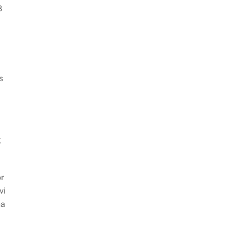
8
s
g
ör
vi
na