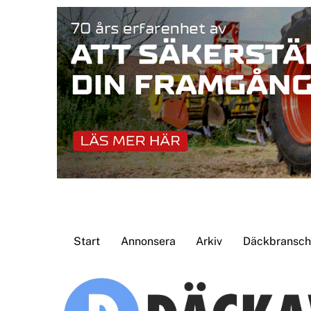
Skip
to
content
Start
Annonsera
Arkiv
Däckbransche