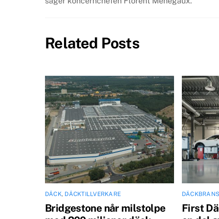
säger koncernchefen Florent Menegaux.
Related Posts
DÄCK
,
DÄCKTILLVERKARE
DÄCKBRAN
Bridgestone når milstolpe
First D