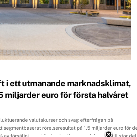
ft i ett utmanande marknadsklimat,
5 miljarder euro för första halvåret
luktuerande valutakurser och svag efterfrågan på
tt segmentbaserat rörelseresultat på 1,5 miljarder euro för d
 av försäljningen i fasta växelkurser och bygger till stor del