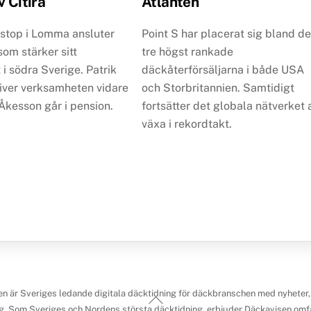
v Citira
Atlanten
kstop i Lomma ansluter
Point S har placerat sig bland d
, som stärker sitt
tre högst rankade
 i södra Sverige. Patrik
däckåterförsäljarna i både USA
river verksamheten vidare
och Storbritannien. Samtidigt
Åkesson går i pension.
fortsätter det globala nätverket 
växa i rekordtakt.
n är Sveriges ledande digitala däcktidning för däckbranschen med nyheter,
Back
g. Som Sveriges och Nordens största däcktidning, erbjuder Däckavisen omfa