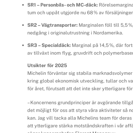
SR1 – Personbils- och MC-däck:
Rörelsemarginal 
tum och uppåt utgjorde nu 68 % av försäljninge
SR2 – Vägtransporter:
Marginalen föll till 5,5 
nedgång i originalutrustning i Nordamerika.
SR3 – Specialdäck:
Marginal på 14,5 %, där for
av tillväxt inom flyg, gruvdrift och polymerbase
Utsikter för 2025
Michelin förväntar sig stabila marknadsvolymer
kring global ekonomisk utveckling, tullar och va
för året, förutsatt att det inte sker ytterligare 
– Koncernens grundprinciper är avgörande tillgå
det möjligt för oss att styra våra aktiviteter så
kan. Jag vill tacka alla Michelins team för der
att ytterligare stärka motståndskraften i vår af