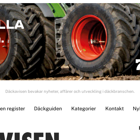
Däckavisen bevakar nyheter, affärer och utveckling i däckbranschen.
n register
Däckguiden
Kategorier
Kontakt
Ny