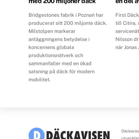
med 200 miljoner däck
en del a
Bridgestones fabrik i Poznań har
First Däc
producerat sitt 200 miljonte däck.
till Citira
Milstolpen markerar
servicenät
anläggningens betydelse i
Nilsson d
koncernens globala
när Jonas 
produktionsnätverk och
sammanfaller med en ökad
satsning på däck för modern
mobilitet.
Däckavise
utvecklin