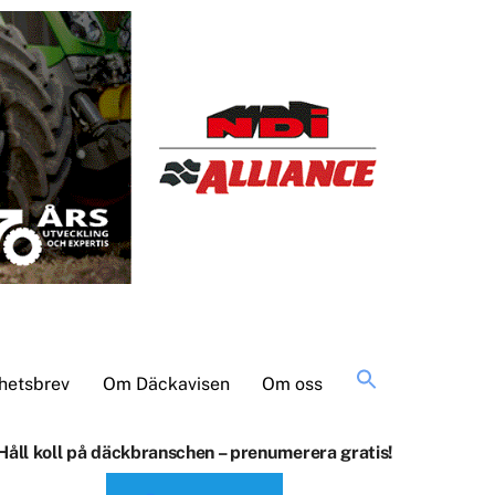
Sök
hetsbrev
Om Däckavisen
Om oss
efter:
Håll koll på däckbranschen – prenumerera gratis!