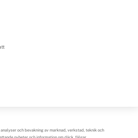
e
att
 analyser och bevakning av marknad, verkstad, teknik och
ttande nyheter och information om däck, fälgar,