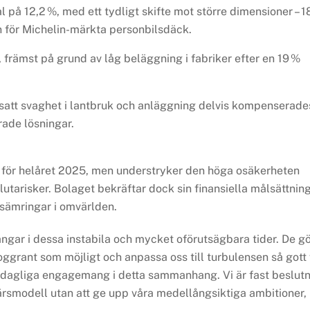
på 12,2 %, med ett tydligt skifte mot större dimensioner – 1
n för Michelin-märkta personbilsdäck.
%, främst på grund av låg beläggning i fabriker efter en 19 %
tsatt svaghet i lantbruk och anläggning delvis kompenserade
rade lösningar.
 för helåret 2025, men understryker den höga osäkerheten
lutarisker. Bolaget bekräftar dock sin finansiella målsättnin
försämringar i omvärlden.
ngar i dessa instabila och mycket oförutsägbara tider. De g
 noggrant som möjligt och anpassa oss till turbulensen så gott 
as dagliga engagemang i detta sammanhang. Vi är fast beslut
färsmodell utan att ge upp våra medellångsiktiga ambitioner,