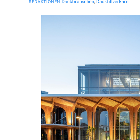
Däckbranschen
,
Däcktillverkare
REDAKTIONEN