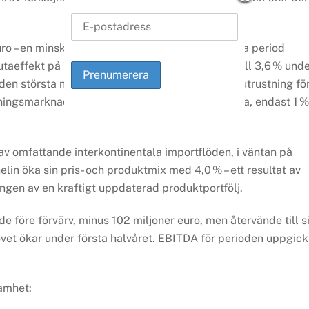
uro – en minskning med 3,4 % jämfört med samma period
taeffekt på 1,5 % i första kvartalet som ökade till 3,6 % und
den största nedgången noterades inom originalutrustning fö
tningsmarknaden var volymerna i stort sett stabila, endast 1 %
 av omfattande interkontinentala importflöden, i väntan på
elin öka sin pris- och produktmix med 4,0 % – ett resultat av
ngen av en kraftigt uppdaterad produktportfölj.
de före förvärv, minus 102 miljoner euro, men återvände till si
et ökar under första halvåret. EBITDA för perioden uppgick
amhet: