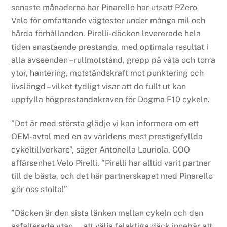
senaste månaderna har Pinarello har utsatt PZero
Velo för omfattande vägtester under många mil och
hårda förhållanden. Pirelli-däcken levererade hela
tiden enastående prestanda, med optimala resultat i
alla avseenden – rullmotstånd, grepp på våta och torra
ytor, hantering, motståndskraft mot punktering och
livslängd – vilket tydligt visar att de fullt ut kan
uppfylla högprestandakraven för Dogma F10 cykeln.
”Det är med största glädje vi kan informera om ett
OEM-avtal med en av världens mest prestigefyllda
cykeltillverkare”, säger Antonella Lauriola, COO
affärsenhet Velo Pirelli. ”Pirelli har alltid varit partner
till de bästa, och det här partnerskapet med Pinarello
gör oss stolta!”
”Däcken är den sista länken mellan cykeln och den
asfalterade ytan … att välja felaktiga däck innebär att