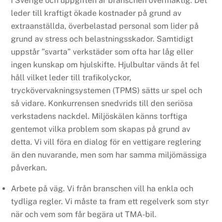
i Sverige och uppgiften är branschen övermäktig. Det
leder till kraftigt ökade kostnader på grund av
extraanställda, överbelastad personal som lider på
grund av stress och belastningsskador. Samtidigt
uppstår ”svarta” verkstäder som ofta har låg eller
ingen kunskap om hjulskifte. Hjulbultar vänds åt fel
håll vilket leder till trafikolyckor,
tryckövervakningsystemen (TPMS) sätts ur spel och
så vidare. Konkurrensen snedvrids till den seriösa
verkstadens nackdel. Miljöskälen känns torftiga
gentemot vilka problem som skapas på grund av
detta. Vi vill föra en dialog för en vettigare reglering
än den nuvarande, men som har samma miljömässiga
påverkan.
Arbete på väg. Vi från branschen vill ha enkla och
tydliga regler. Vi måste ta fram ett regelverk som styr
när och vem som får begära ut TMA-bil.