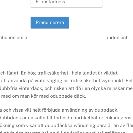
motionen om att göra en översyn av dubbdäcksförbuden och
h långt. En hög trafiksäkerhet i hela landet är viktigt.
att använda på vinter­väglag ur trafiksäkerhetssynpunkt. Enl
ubbfria vinterdäck, och risken att dö i en olycka minskar m
t med om man kör med odubbade däck.
och vissa vill helt förbjuda användning av dubbdäck.
bbdäck är en källa till förhöjda partikelhalter. Riksdagens
sökning som visar att dubbdäcksanvändning bara är en av fle