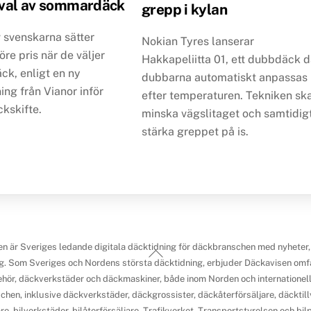
d val av sommardäck
grepp i kylan
 svenskarna sätter
Nokian Tyres lanserar
öre pris när de väljer
Hakkapeliitta 01, ett dubbdäck d
k, enligt en ny
dubbarna automatiskt anpassas
ng från Vianor inför
efter temperaturen. Tekniken sk
kskifte.
minska vägslitaget och samtidig
stärka greppet på is.
n är Sveriges ledande digitala däcktidning för däckbranschen med nyheter,
Back
g. Som Sveriges och Nordens största däcktidning, erbjuder Däckavisen omfa
To
ehör, däckverkstäder och däckmaskiner, både inom Norden och internationellt.
Top
chen, inklusive däckverkstäder, däckgrossister, däckåterförsäljare, däcktillv
re, bilverkstäder, bilåterförsäljare, Trafikverket, Transportstyrelsen och b