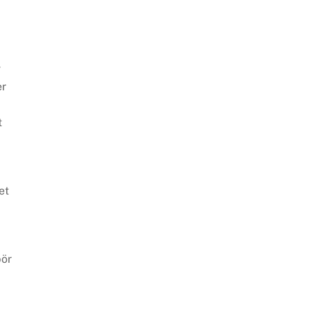
v
er
t
et
bör