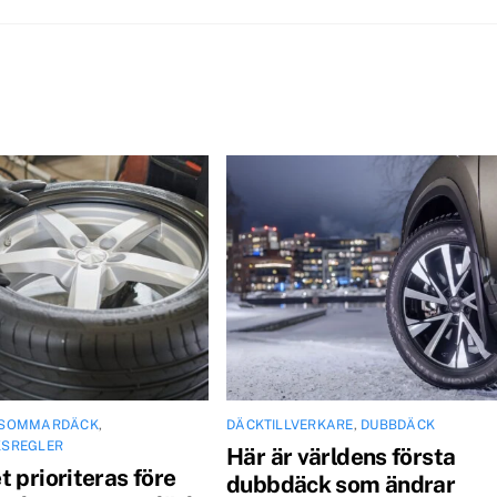
SOMMARDÄCK
,
DÄCKTILLVERKARE
,
DUBBDÄCK
KSREGLER
Här är världens första
 prioriteras före
dubbdäck som ändrar