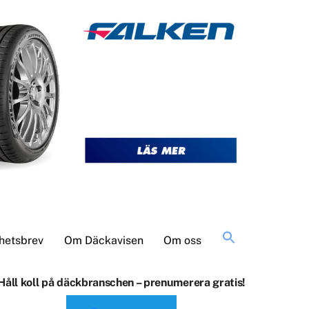
Sök
hetsbrev
Om Däckavisen
Om oss
efter:
Håll koll på däckbranschen – prenumerera gratis!