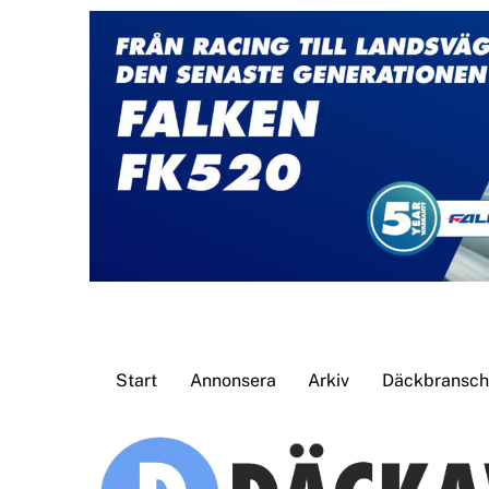
Skip
to
content
Start
Annonsera
Arkiv
Däckbransche