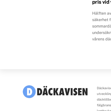
pris vi
Hälften av
säkerhet f
sommardäc
undersökni
vårens däc
Däckavise
utvecklin
däcktillb
fälgbrans
lantbruka