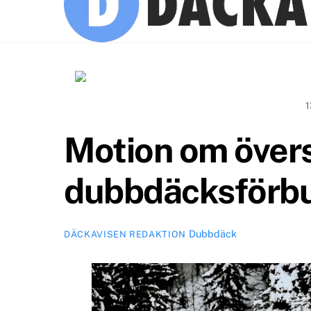
1
Motion om över
dubbdäcksförb
Dubbdäck
DÄCKAVISEN REDAKTION