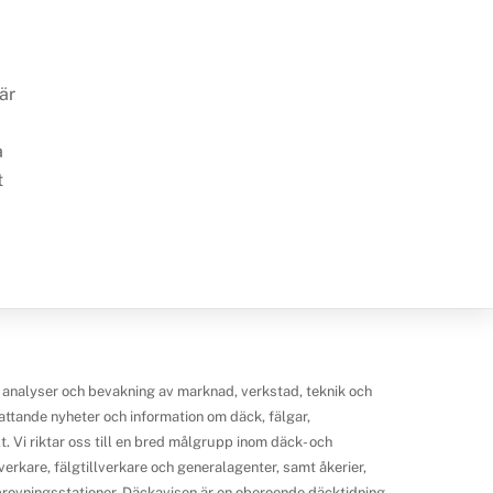
är
a
t
 analyser och bevakning av marknad, verkstad, teknik och
ttande nyheter och information om däck, fälgar,
 Vi riktar oss till en bred målgrupp inom däck- och
erkare, fälgtillverkare och generalagenter, samt åkerier,
ilprovningsstationer. Däckavisen är en oberoende däcktidning