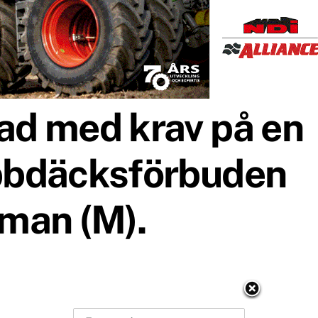
ad med krav på en
bbdäcksförbuden
kman (M).