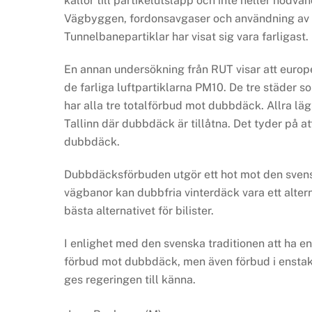
källor till partikelutsläpp och inte heller nödvän
Vägbyggen, fordonsavgaser och användning av sal
Tunnelbanepartiklar har visat sig vara farligast.
En annan undersökning från RUT visar att europ
de farliga luftpartiklarna PM10. De tre städer 
har alla tre totalförbud mot dubbdäck. Allra läg
Tallinn där dubbdäck är tillåtna. Det tyder på at
dubbdäck.
Dubbdäcksförbuden utgör ett hot mot den svenska
vägbanor kan dubbfria vinterdäck vara ett alter
bästa alternativet för bilister.
I enlighet med den svenska traditionen att ha en
förbud mot dubbdäck, men även förbud i enstak
ges regeringen till känna.