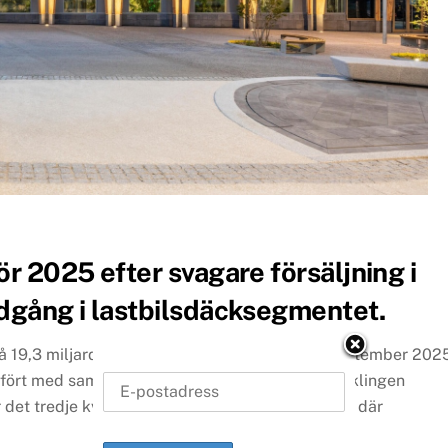
r 2025 efter svagare försäljning i
dgång i lastbilsdäcksegmentet.
19,3 miljarder euro för perioden januari till september 202
fört med samma period i fjol. Försäljningsutvecklingen
et tredje kvartalet, framför allt i Nordamerika, där