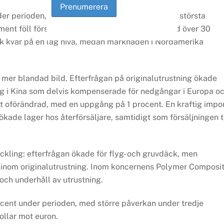
r perioden, där lastbilssegmentet stod för den största
t föll försäljningen till originalutrustning med över 30
äck kvar på en låg nivå, medan marknaden i Nordamerika
 mer blandad bild. Efterfrågan på originalutrustning ökade
ng i Kina som delvis kompenserade för nedgångar i Europa o
tt oförändrad, med en uppgång på 1 procent. En kraftig impo
ökade lager hos återförsäljare, samtidigt som försäljningen ti
ckling: efterfrågan ökade för flyg- och gruvdäck, men
inom originalutrustning. Inom koncernens Polymer Composi
och underhåll av utrustning.
ocent under perioden, med större påverkan under tredje
ollar mot euron.