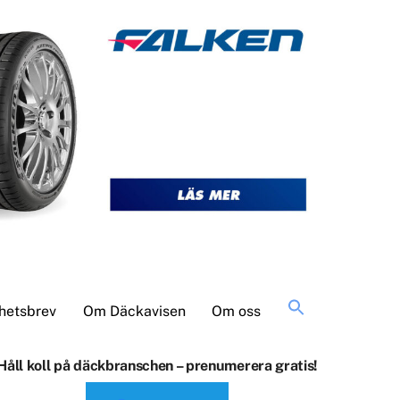
Sök
hetsbrev
Om Däckavisen
Om oss
efter:
Håll koll på däckbranschen – prenumerera gratis!