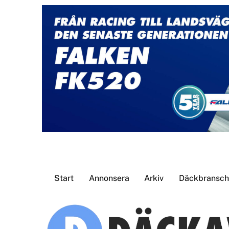
Skip
to
content
Start
Annonsera
Arkiv
Däckbransche