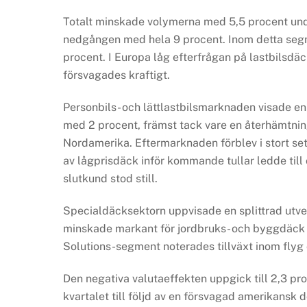
Totalt minskade volymerna med 5,5 procent unde
nedgången med hela 9 procent. Inom detta segmen
procent. I Europa låg efterfrågan på lastbilsd
försvagades kraftigt.
Personbils- och lättlastbilsmarknaden visade en
med 2 procent, främst tack vare en återhämtni
Nordamerika. Eftermarknaden förblev i stort se
av lågprisdäck inför kommande tullar ledde till 
slutkund stod still.
Specialdäcksektorn uppvisade en splittrad utve
minskade markant för jordbruks- och byggdäck 
Solutions-segment noterades tillväxt inom flyg 
Den negativa valutaeffekten uppgick till 2,3 pr
kvartalet till följd av en försvagad amerikansk d