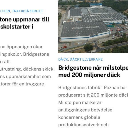
SCHEN
,
TRAFIKSÄKERHET
tone uppmanar till
skolstarter i
rna öppnar igen ökar
ring skolor. Bridgestone
DÄCK
,
DÄCKTILLVERKARE
 rätt
Bridgestone når milstolp
utrustning, däckens skick
med 200 miljoner däck
rens uppmärksamhet som
ktorer för en tryggare
Bridgestones fabrik i Poznań har
producerat sitt 200 miljonte däc
Milstolpen markerar
anläggningens betydelse i
koncernens globala
produktionsnätverk och