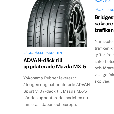
DÄCKBRAN
Bridges
säkrare 
trafiken
När skolo
trafiken k
DÄCK
,
DÄCKBRANSCHEN
lyfter fram
ADVAN-däck till
säkerhets
uppdaterade Mazda MX-5
och föra
viktiga fa
Yokohama Rubber levererar
skolväg.
återigen originalmonterade ADVAN
Sport V107-däck till Mazda MX-5
när den uppdaterade modellen nu
lanseras i Japan och Europa.