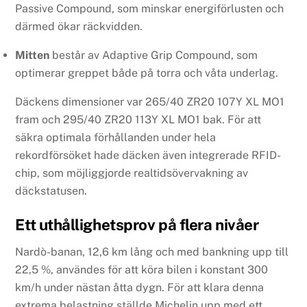
Passive Compound, som minskar energiförlusten och
därmed ökar räckvidden.
Mitten
består av Adaptive Grip Compound, som
optimerar greppet både på torra och våta underlag.
Däckens dimensioner var 265/40 ZR20 107Y XL MO1
fram och 295/40 ZR20 113Y XL MO1 bak. För att
säkra optimala förhållanden under hela
rekordförsöket hade däcken även integrerade RFID-
chip, som möjliggjorde realtidsövervakning av
däckstatusen.
Ett uthållighetsprov på flera nivåer
Nardò-banan, 12,6 km lång och med bankning upp till
22,5 %, användes för att köra bilen i konstant 300
km/h under nästan åtta dygn. För att klara denna
extrema belastning ställde Michelin upp med ett