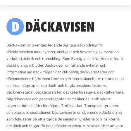
Back
To
Top
Däckavisen är Sveriges ledande digitala däcktidning för
däckbranschen med nyheter, analyser och bevakning av marknad,
verkstad, teknik och utveckling. Som Sveriges och Nordens största
däcktidning, erbjuder Däckavisen omfattande nyheter och
information om däck, fälgar, däcktillbehör, däckverkstäder och
däckmaskiner, både inom Norden och internationellt. Vi riktar oss till
en bred målgrupp inom däck- och fälgbranschen, inklusive
däckverkstäder, däckgrossister, däckåterförsäljare, däcktillverkare,
fälgtillverkare och generalagenter, samt åkerier, lantbrukare,
bilverkstäder, bilåterförsäljare, Trafikverket, Transportstyrelsen
och bilprovningsstationer. Däckavisen är en oberoende däcktidning
som fokuserar på att erbjuda de senaste nyheterna och insikterna
om däck och fälgar för hela däckbranschen. Vi strävar efter att vara