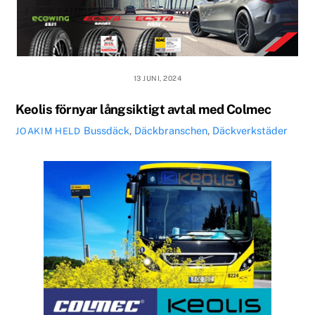
13 JUNI, 2024
Keolis förnyar långsiktigt avtal med Colmec
Bussdäck
,
Däckbranschen
,
Däckverkstäder
JOAKIM HELD