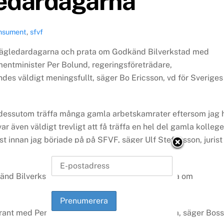
edardagarna
nsument
,
sfvf
tvägledardagarna och prata om Godkänd Bilverkstad med
ntminister Per Bolund, regeringsföreträdare,
es väldigt meningsfullt, säger Bo Ericsson, vd för Sveriges
 ju dessutom träffa många gamla arbetskamrater eftersom jag 
 även väldigt trevligt att få träffa en hel del gamla kollege
t innan jag började på på SFVF, säger Ulf Stefansson, jurist
känd Bilverkstad, vi fick också möjlighet att prata om
rogarant med Per Bolund och det kändes mycket bra, säger Boss