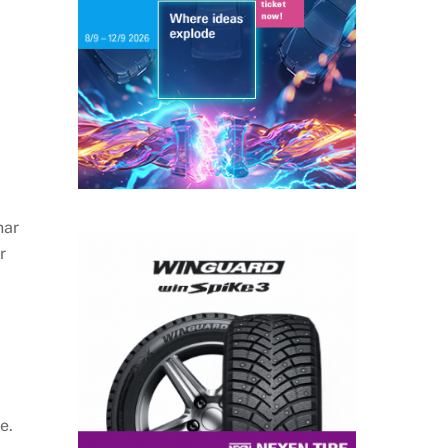
har
r
e.