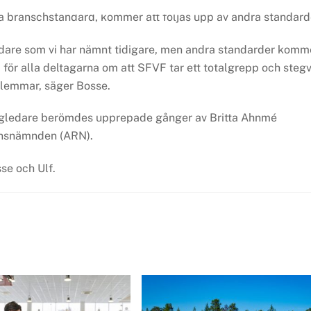
la branschstandard, kommer att följas upp av andra standard
årdare som vi har nämnt tidigare, men andra standarder komm
a för alla deltagarna om att SFVF tar ett totalgrepp och stegv
dlemmar, säger Bosse.
ledare berömdes upprepade gånger av Britta Ahnmé
onsnämnden (ARN).
sse och Ulf.