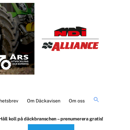
Sök
hetsbrev
Om Däckavisen
Om oss
efter:
Håll koll på däckbranschen – prenumerera gratis!