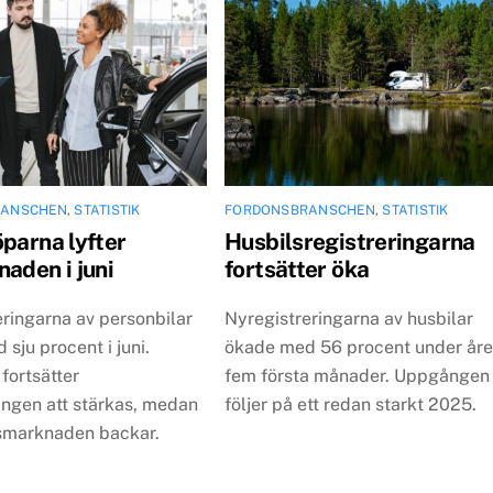
RANSCHEN
,
STATISTIK
FORDONSBRANSCHEN
,
STATISTIK
öparna lyfter
Husbilsregistreringarna
aden i juni
fortsätter öka
eringarna av personbilar
Nyregistreringarna av husbilar
sju procent i juni.
ökade med 56 procent under åre
fortsätter
fem första månader. Uppgången
ringen att stärkas, medan
följer på ett redan starkt 2025.
lsmarknaden backar.