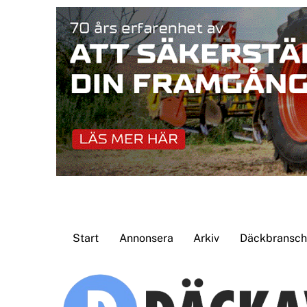
Skip
to
content
Start
Annonsera
Arkiv
Däckbransche