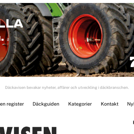
Däckavisen bevakar nyheter, affärer och utveckling i däckbranschen.
n register
Däckguiden
Kategorier
Kontakt
Ny