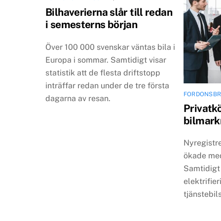
Bilhaverierna slår till redan
i semesterns början
Över 100 000 svenskar väntas bila i
Europa i sommar. Samtidigt visar
statistik att de flesta driftstopp
inträffar redan under de tre första
FORDONSB
dagarna av resan.
Privatk
bilmarkn
Nyregistr
ökade med 
Samtidigt 
elektrifie
tjänstebi