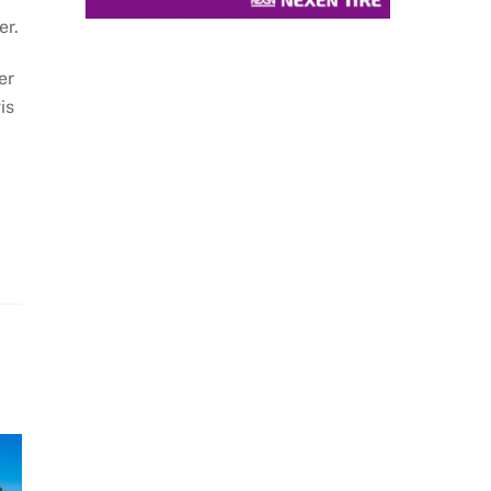
er.
er
is