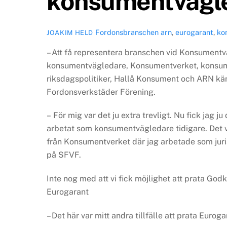
konsumentvägl
Fordonsbranschen
arn
,
eurogarant
,
ko
JOAKIM HELD
– Att få representera branschen vid Konsumen
konsumentvägledare, Konsumentverket, konsume
riksdagspolitiker, Hallå Konsument och ARN känd
Fordonsverkstäder Förening.
– För mig var det ju extra trevligt. Nu fick jag
arbetat som konsumentvägledare tidigare. Det var
från Konsumentverket där jag arbetade som juris
på SFVF.
Inte nog med att vi fick möjlighet att prata God
Eurogarant
– Det här var mitt andra tillfälle att prata Eu