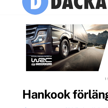
1
Hankook förlän