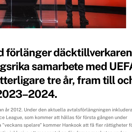
d förlänger däcktillverkaren
ngsrika samarbete med UEF
rligare tre år, fram till oc
 2023–2024.
dan år 2012. Under den aktuella avtalsförlängningen inkluder
e League, som kommer att hållas för första gången under
”veckans spelare” kommer Hankook att få fler rättigheter f