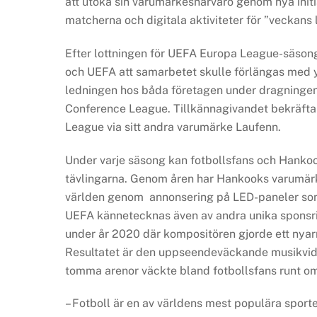
att utöka sin varumärkesnärvaro genom nya init
matcherna och digitala aktiviteter för ”veckans 
Efter lottningen för UEFA Europa League-säson
och UEFA att samarbetet skulle förlängas med yt
ledningen hos båda företagen under dragningen
Conference League. Tillkännagivandet bekräft
League via sitt andra varumärke Laufenn.
Under varje säsong kan fotbollsfans och Hankoo
tävlingarna. Genom åren har Hankooks varumärke 
världen genom annonsering på LED-paneler som
UEFA kännetecknas även av andra unika sponsri
under år 2020 där kompositören gjorde ett ny
Resultatet är den uppseendeväckande musikvi
tomma arenor väckte bland fotbollsfans runt om
– Fotboll är en av världens mest populära sport