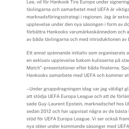
Lee, vd för Hankook Tire Europe under signerin
tävlingarna och samarbetet med UEFA är vikti
marknadsföringsstrategi i regionen. Jag är extra
upplevelse under den nya säsongen i form av 
förbättra Hankooks varumärkeskännedom och 
av båda tävlingarna och med introduktionen av 
Ett annat spännande initiativ som organiserats 
en exklusiv upplevelse bakom kulisserna på sta
Match”-presentationer efter båda finalerna. Spo
Hankooks samarbete med UEFA och kommer att 
– Under gruppdragningen idag var jag väldigt gl
att stödja UEFA Europa League och att de förl
sade Guy-Laurent Epstein, marknadschef hos UEF
sedan 2012 och har uppvisat några av de bästa 
stöd för UEFA Europa League. Vi ser också fram
nya idéer under kommande säsonger med UEFA