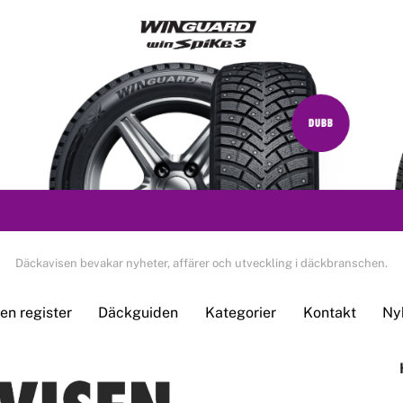
Däckavisen bevakar nyheter, affärer och utveckling i däckbranschen.
n register
Däckguiden
Kategorier
Kontakt
Ny