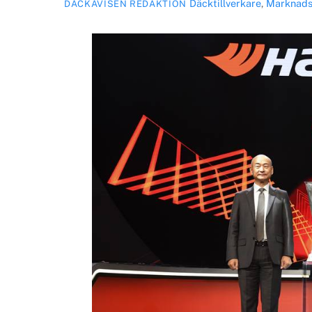
Däcktillverkare
,
Marknads
DÄCKAVISEN REDAKTION