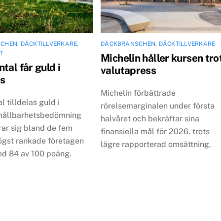
SCHEN
,
DÄCKTILLVERKARE
,
DÄCKBRANSCHEN
,
DÄCKTILLVERKARE
T
Michelin håller kursen tro
tal får guld i
valutapress
s
Michelin förbättrade
l tilldelas guld i
rörelsemarginalen under första
hållbarhetsbedömning
halvåret och bekräftar sina
rar sig bland de fem
finansiella mål för 2026, trots
ögst rankade företagen
lägre rapporterad omsättning.
ed 84 av 100 poäng.