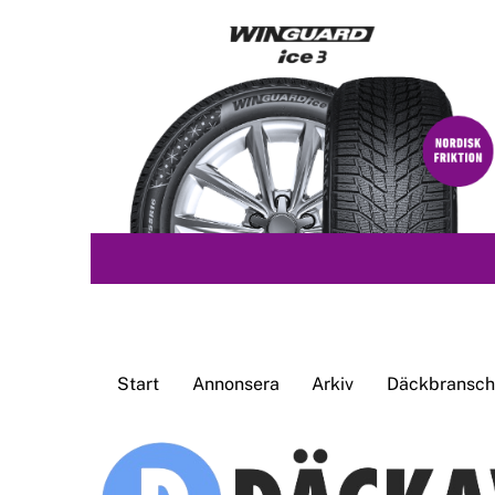
Skip
to
content
Start
Annonsera
Arkiv
Däckbransche