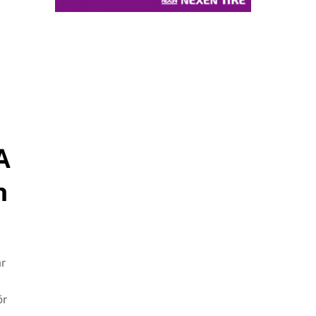
A
h
ar
ör