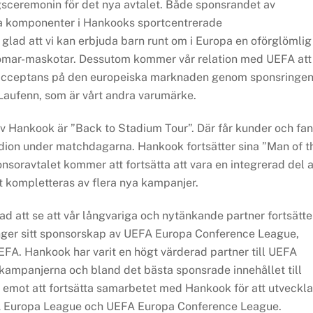
gsceremonin för det nya avtalet. Både sponsrandet av
ga komponenter i Hankooks sportcentrerade
 glad att vi kan erbjuda barn runt om i Europa en oförglömlig
domar-maskotar. Dessutom kommer vår relation med UEFA att
acceptans på den europeiska marknaden genom sponsringe
Laufenn, som är vårt andra varumärke.
av Hankook är ”Back to Stadium Tour”. Där får kunder och fa
dion under matchdagarna. Hankook fortsätter sina ”Man of t
nsoravtalet kommer att fortsätta att vara en integrerad del 
kompletteras av flera nya kampanjer.
ad att se att vår långvariga och nytänkande partner fortsätte
änger sitt sponsorskap av UEFA Europa Conference League,
A. Hankook har varit en högt värderad partner till UEFA
kampanjerna och bland det bästa sponsrade innehållet till
 emot att fortsätta samarbetet med Hankook för att utveckla
 Europa League och UEFA Europa Conference League.