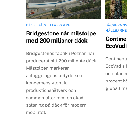
DÄCK
,
DÄCKTILLVERKARE
DÄCKBRAN
HÅLLBARHE
Bridgestone når milstolpe
Continen
med 200 miljoner däck
EcoVadi
Bridgestones fabrik i Poznań har
Continenta
producerat sitt 200 miljonte däck.
EcoVadis 
Milstolpen markerar
och place
anläggningens betydelse i
procent h
koncernens globala
globalt m
produktionsnätverk och
sammanfaller med en ökad
satsning på däck för modern
mobilitet.