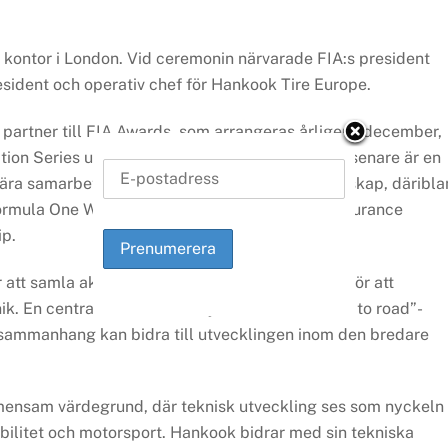
 kontor i London. Vid ceremonin närvarade FIA:s president
dent och operativ chef för Hankook Tire Europe.
 partner till FIA Awards, som arrangeras årligen i december,
vation Series under perioden 2026 till 2028. Den senare är en
ra samarbete med flera av FIA:s världsmästerskap, däribl
ormula One World Championship, FIA World Endurance
p.
att samla aktörer från industri och motorsport för att
k. En central del är att främja så kallade ”track to road”-
gssammanhang kan bidra till utvecklingen inom den bredare
mensam värdegrund, där teknisk utveckling ses som nyckeln
obilitet och motorsport. Hankook bidrar med sin tekniska