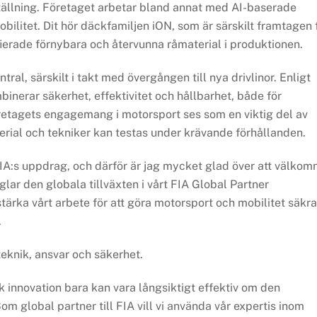
tällning. Företaget arbetar bland annat med AI-baserade
ilitet. Dit hör däckfamiljen iON, som är särskilt framtagen 
ierade förnybara och återvunna råmaterial i produktionen.
ral, särskilt i takt med övergången till nya drivlinor. Enligt
nerar säkerhet, effektivitet och hållbarhet, både för
retagets engagemang i motorsport ses som en viktig del av
erial och tekniker kan testas under krävande förhållanden.
 FIA:s uppdrag, och därför är jag mycket glad över att välkom
ar den globala tillväxten i vårt FIA Global Partner
ka vårt arbete för att göra motorsport och mobilitet säkra
.
eknik, ansvar och säkerhet.
k innovation bara kan vara långsiktigt effektiv om den
m global partner till FIA vill vi använda vår expertis inom