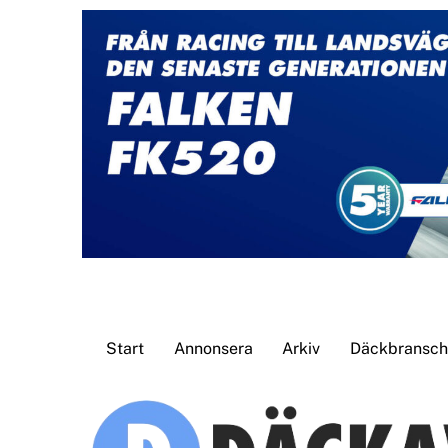
Skip
to
content
Start
Annonsera
Arkiv
Däckbransche