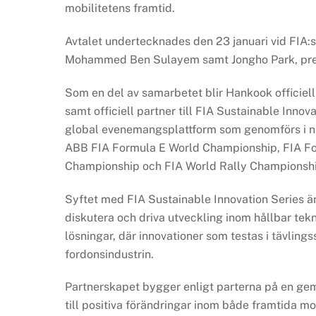
mobilitetens framtid.
Avtalet undertecknades den 23 januari vid FIA:s
Mohammed Ben Sulayem samt Jongho Park, presi
Som en del av samarbetet blir Hankook officiell
samt officiell partner till FIA Sustainable Inno
global evenemangsplattform som genomförs i nä
ABB FIA Formula E World Championship, FIA F
Championship och FIA World Rally Championshi
Syftet med FIA Sustainable Innovation Series är 
diskutera och driva utveckling inom hållbar tekni
lösningar, där innovationer som testas i tävlin
fordonsindustrin.
Partnerskapet bygger enligt parterna på en ge
till positiva förändringar inom både framtida m