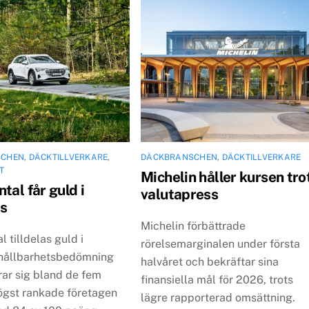
SCHEN
,
DÄCKTILLVERKARE
,
DÄCKBRANSCHEN
,
DÄCKTILLVERKARE
T
Michelin håller kursen tro
tal får guld i
valutapress
s
Michelin förbättrade
l tilldelas guld i
rörelsemarginalen under första
hållbarhetsbedömning
halvåret och bekräftar sina
rar sig bland de fem
finansiella mål för 2026, trots
ögst rankade företagen
lägre rapporterad omsättning.