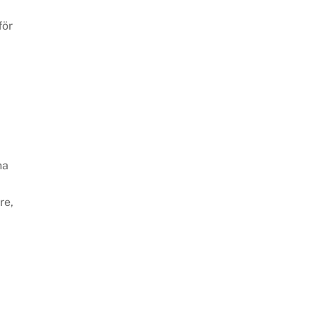
för
na
re,