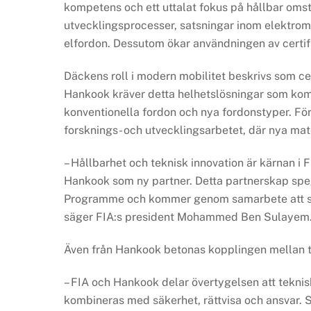
kompetens och ett uttalat fokus på hållbar oms
utvecklingsprocesser, satsningar inom elektromob
elfordon. Dessutom ökar användningen av certif
Däckens roll i modern mobilitet beskrivs som cent
Hankook kräver detta helhetslösningar som kombi
konventionella fordon och nya fordonstyper. Fö
forsknings- och utvecklingsarbetet, där nya mat
– Hållbarhet och teknisk innovation är kärnan i
Hankook som ny partner. Detta partnerskap spegl
Programme och kommer genom samarbete att stär
säger FIA:s president Mohammed Ben Sulayem
Även från Hankook betonas kopplingen mellan t
– FIA och Hankook delar övertygelsen att teknis
kombineras med säkerhet, rättvisa och ansvar. So