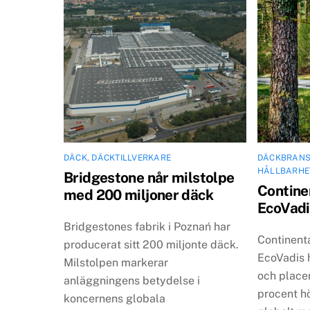
DÄCK
,
DÄCKTILLVERKARE
DÄCKBRAN
HÅLLBARHE
Bridgestone når milstolpe
Continen
med 200 miljoner däck
EcoVadi
Bridgestones fabrik i Poznań har
Continenta
producerat sitt 200 miljonte däck.
EcoVadis 
Milstolpen markerar
och place
anläggningens betydelse i
procent h
koncernens globala