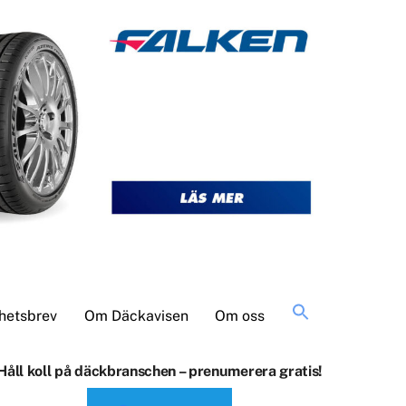
Sök
hetsbrev
Om Däckavisen
Om oss
efter:
Håll koll på däckbranschen – prenumerera gratis!