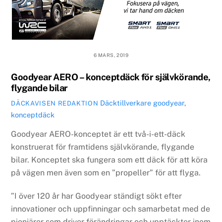
6 MARS, 2019
Goodyear AERO – konceptdäck för självkörande,
flygande bilar
Däcktillverkare
goodyear
,
DÄCKAVISEN REDAKTION
konceptdäck
Goodyear AERO-konceptet är ett två-i-ett-däck
konstruerat för framtidens självkörande, flygande
bilar. Konceptet ska fungera som ett däck för att köra
på vägen men även som en ”propeller” för att flyga.
”I över 120 år har Goodyear ständigt sökt efter
innovationer och uppfinningar och samarbetat med de
pionjärer som driver förändringar och upptäckter inom