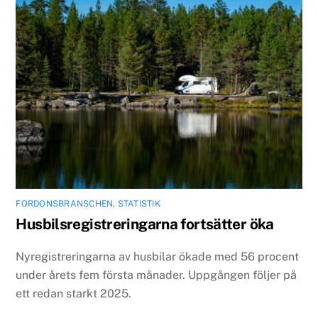
FORDONSBRANSCHEN
,
STATISTIK
Husbilsregistreringarna fortsätter öka
Nyregistreringarna av husbilar ökade med 56 procent
under årets fem första månader. Uppgången följer på
ett redan starkt 2025.