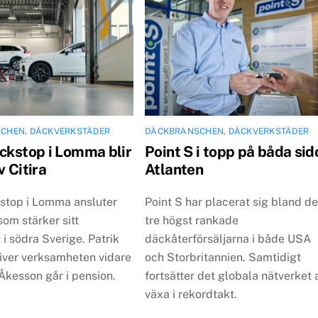
SCHEN
,
DÄCKVERKSTÄDER
DÄCKBRANSCHEN
,
DÄCKVERKSTÄDER
äckstop i Lomma blir
Point S i topp på båda sid
v Citira
Atlanten
kstop i Lomma ansluter
Point S har placerat sig bland d
, som stärker sitt
tre högst rankade
 i södra Sverige. Patrik
däckåterförsäljarna i både USA
river verksamheten vidare
och Storbritannien. Samtidigt
Åkesson går i pension.
fortsätter det globala nätverket 
växa i rekordtakt.