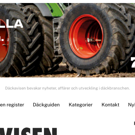
Däckavisen bevakar nyheter, affärer och utveckling i däckbranschen.
n register
Däckguiden
Kategorier
Kontakt
Ny