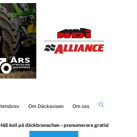
Sök
hetsbrev
Om Däckavisen
Om oss
efter:
Håll koll på däckbranschen – prenumerera gratis!