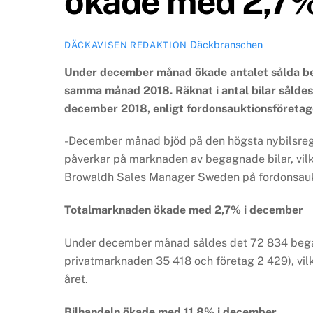
ökade med 2,7%
Däckbranschen
DÄCKAVISEN REDAKTION
Under december månad ökade antalet sålda beg
samma månad 2018. Räknat i antal bilar såldes d
december 2018, enligt fordonsauktionsföretag
-December månad bjöd på den högsta nybilsregis
påverkar på marknaden av begagnade bilar, vilk
Browaldh Sales Manager Sweden på fordonsauk
Totalmarknaden ökade med 2,7% i december
Under december månad såldes det 72 834 begagna
privatmarknaden 35 418 och företag 2 429), vi
året.
Bilhandeln ökade med 11,8% i december