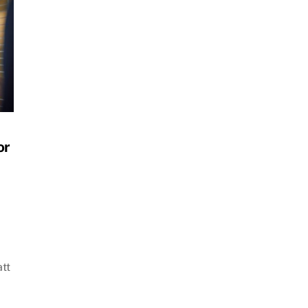
or
e
att