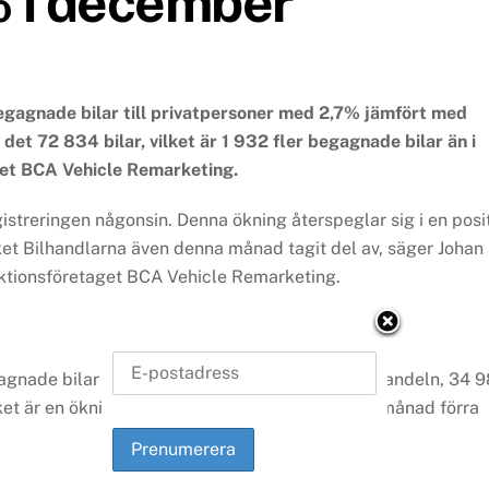
 i december
agnade bilar till privatpersoner med 2,7% jämfört med
et 72 834 bilar, vilket är 1 932 fler begagnade bilar än i
et BCA Vehicle Remarketing.
treringen någonsin. Denna ökning återspeglar sig i en posit
et Bilhandlarna även denna månad tagit del av, säger Johan
tionsföretaget BCA Vehicle Remarketing.
de bilar till privatpersoner (fördelat på bilhandeln, 34 9
lket är en ökning med 2,7% jämfört med samma månad förra