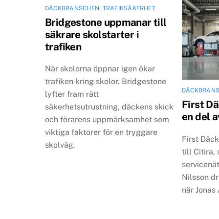
DÄCKBRANSCHEN
,
TRAFIKSÄKERHET
Bridgestone uppmanar till
säkrare skolstarter i
trafiken
När skolorna öppnar igen ökar
trafiken kring skolor. Bridgestone
DÄCKBRAN
lyfter fram rätt
First D
säkerhetsutrustning, däckens skick
en del a
och förarens uppmärksamhet som
viktiga faktorer för en tryggare
First Däc
skolväg.
till Citira
servicenät
Nilsson d
när Jonas 