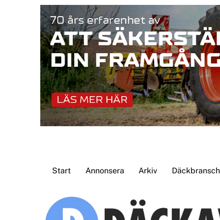
Skip
to
content
Start
Annonsera
Arkiv
Däckbransche