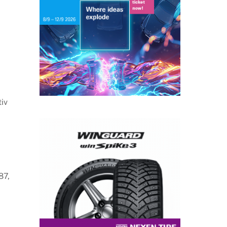
iv
87,