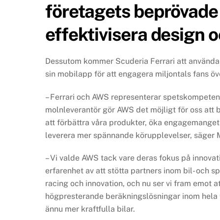
företagets beprövade g
effektivisera design oc
Dessutom kommer Scuderia Ferrari att använda AW
sin mobilapp för att engagera miljontals fans öv
– Ferrari och AWS representerar spetskompetens
molnleverantör gör AWS det möjligt för oss att 
att förbättra våra produkter, öka engagemanget 
leverera mer spännande körupplevelser, säger Mat
– Vi valde AWS tack vare deras fokus på innovati
erfarenhet av att stötta partners inom bil- och sp
racing och innovation, och nu ser vi fram emot 
högpresterande beräkningslösningar inom hela fö
ännu mer kraftfulla bilar.