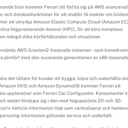
erande bilar kommer Ferrari att förlita sig på AWS avancera
s- och databasfunktioner för att snabbt få insikter om bildes
mer att utnyttja Amazon Elastic Compute Cloud (Amazon EC
ktiva högpresterande datorer (HPC), för att köra komplexa
en mängd olika körförhållanden och situationer.
 använda AWS Graviton2-baserade instanser – som konsekven
anda jämfört med den nuvarande generationen av x86-baserad
ra det lättare för kunder att bygga, köpa och underhålla si
e (Amazon EKS) och Amazon DynamoDB kommer Ferrari att
tala upplevelser som Ferrari Car Configurator. Konsumenter 
 och sedan fördjupa sig i den med högupplösta 2D- och 3D-
rari’s Vehicle Information Hub som centraliserar och hantera
personlig information gällande service och underhåll.