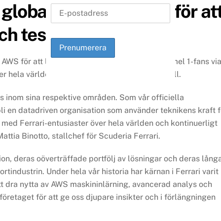
lobala infrastruktur för at
h test av sina bilar.
S för att lansera en digital plattform för Formel 1-fans vi
er hela världen med exklusivt, personligt innehåll.
 inom sina respektive områden. Som vår officiella
bli en datadriven organisation som använder teknikens kraft f
med Ferrari-entusiaster över hela världen och kontinuerligt
tia Binotto, stallchef för Scuderia Ferrari.
on, deras oöverträffade portfölj av lösningar och deras lång
ortindustrin. Under hela vår historia har kärnan i Ferrari varit
att dra nytta av AWS maskininlärning, avancerad analys och
retaget för att ge oss djupare insikter och i förlängningen