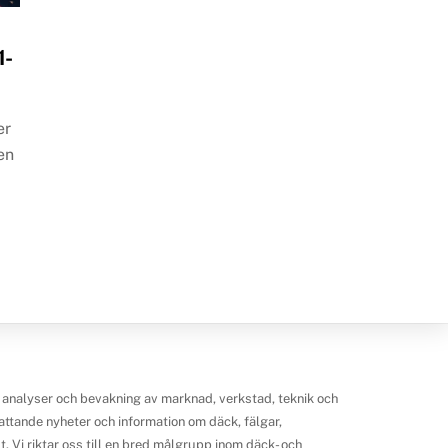
1-
er
en
 analyser och bevakning av marknad, verkstad, teknik och
ttande nyheter och information om däck, fälgar,
 Vi riktar oss till en bred målgrupp inom däck- och