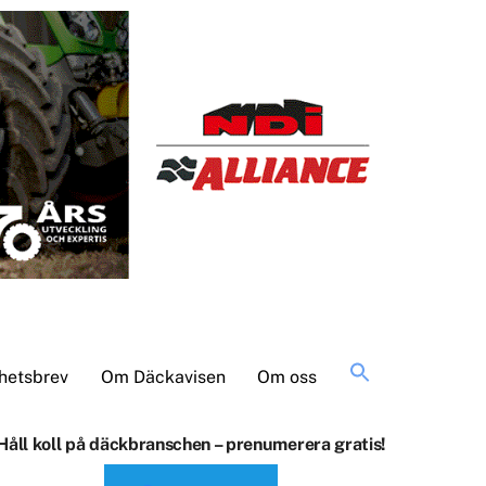
Sök
hetsbrev
Om Däckavisen
Om oss
efter:
Håll koll på däckbranschen – prenumerera gratis!