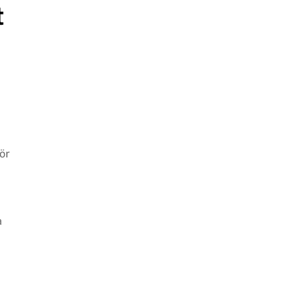
t
a
ör
a