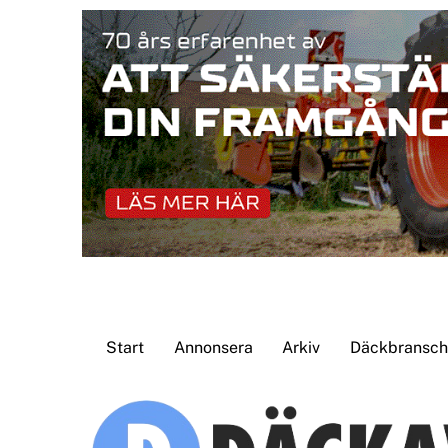
Skip
to
content
Start
Annonsera
Arkiv
Däckbransche