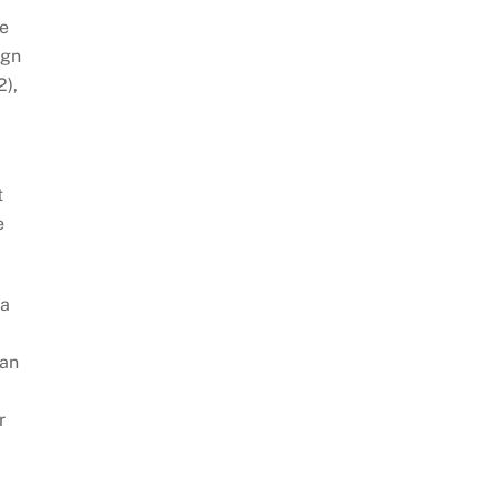
de
ign
2),
t
e
na
kan
r