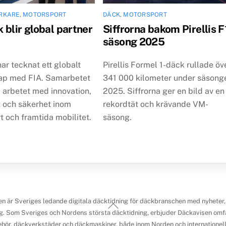
ERKARE
,
MOTORSPORT
DÄCK
,
MOTORSPORT
 blir global partner
Siffrorna bakom Pirellis F
säsong 2025
ar tecknat ett globalt
Pirellis Formel 1-däck rullade öv
ap med FIA. Samarbetet
341 000 kilometer under säsong
 arbetet med innovation,
2025. Siffrorna ger en bild av en
t och säkerhet inom
rekordtät och krävande VM-
 och framtida mobilitet.
säsong.
n är Sveriges ledande digitala däcktidning för däckbranschen med nyheter,
Back
g. Som Sveriges och Nordens största däcktidning, erbjuder Däckavisen omfa
To
ehör, däckverkstäder och däckmaskiner, både inom Norden och internationellt.