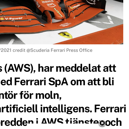
021 credit @Scuderia Ferrari Press Office
(AWS), har meddelat att
ed Ferrari SpA om att bli
ntör för moln,
ificiell intelligens. Ferrari
redden i AWS tjänster och